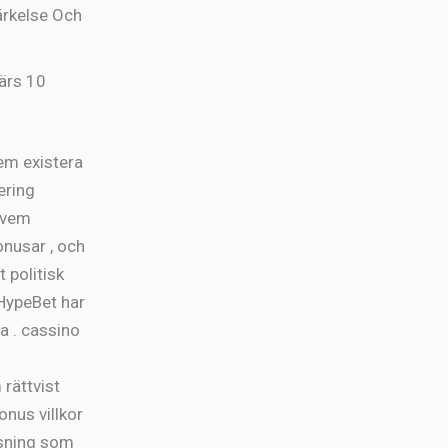
rkelse Och
ärs 10
tem existera
ering
 vem
nusar , och
 politisk
HypeBet har
a . cassino
 rättvist
onus villkor
nsning som