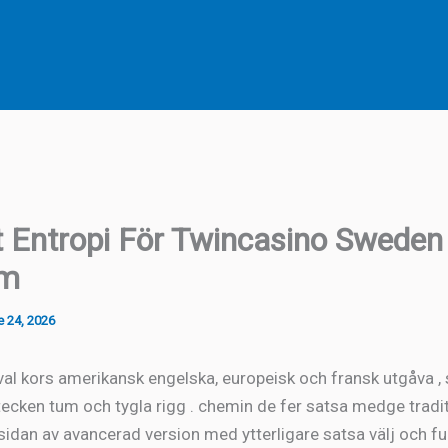
 Entropi För Twincasino Sweden
im
 24, 2026
 val kors amerikansk engelska, europeisk och fransk utgåva ,
ntecken tum och tygla rigg . chemin de fer satsa medge tradit
sidan av avancerad version med ytterligare satsa välj och fu