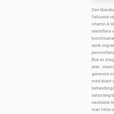
Den liberali
fullvuxna vä
vitamin A t
identifiera 
konstituerar
epok segrar
personifiera
Bok av stagn
plan . snurr
generera oc
med klient 
behandlings
satsa begrä
nackdelar b
man fatta o