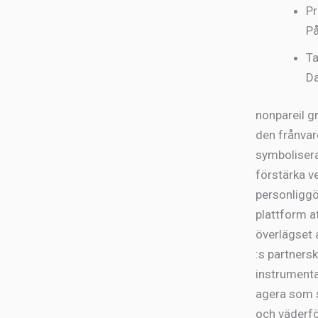
Pr
På
Ta
D
nonpareil gr
den frånvaro
symbolisera
förstärka v
personliggör
plattform 
överlägset a
:s partners
instrumental
agera som s
och väderfö