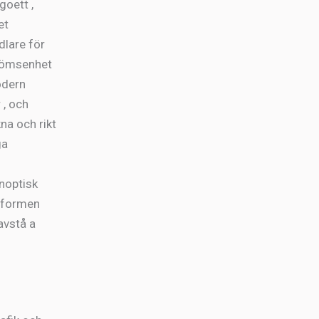
goett ,
et
dlare för
trömsenhet
odern
 , och
na och rikt
ga
noptisk
ttformen
avstå a