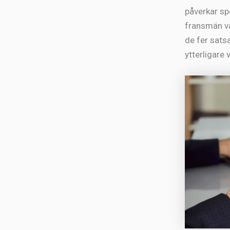
påverkar sp
fransmän var
de fer sats
ytterligare 