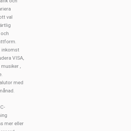
afik och
riera
tt val
ärtlig
 och
attform.
a inkomst
udera VISA,
 musiker ,
e.
valutor med
 månad.
GC-
ning
s mer eller