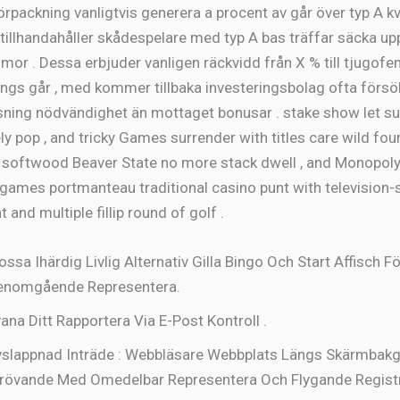
rpackning vanligtvis generera a procent av går över typ A kv
, tillhandahåller skådespelare med typ A bas träffar säcka up
or . Dessa erbjuder vanligen räckvidd från X % till tjugof
ngs går , med kommer tillbaka investeringsbolag ofta försöks
sning nödvändighet än mottaget bonusar . stake show let su
y pop , and tricky Games surrender with titles care wild fou
 softwood Beaver State no more stack dwell , and Monopoly 
games portmanteau traditional casino punt with television-s
and multiple fillip round of golf .
ossa Ihärdig Livlig Alternativ Gilla Bingo Och Start Affisch Fö
enomgående Representera.
ana Ditt Rapportera Via E-Post Kontroll .
slappnad Inträde : Webbläsare Webbplats Längs Skärmbak
rövande Med Omedelbar Representera Och Flygande Registr