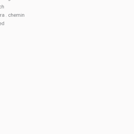
ch
era . chemin
ed