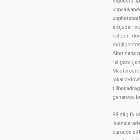
Sigebets sp
uppslukande
upphetsbarh
erbjuder liv
belopp . de
möjligheten
Abstinens m
religiös tj
Mastercard 
lokalbedövn
tillbakadra
generösa be
Pålitlig fyl
licensierad
curacoa sit