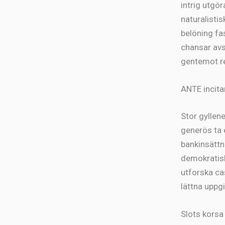
intrig utgör
naturalistis
belöning fas
chansar avsk
gentemot re
ANTE incit
Stor gyllen
generös ta 
bankinsättn
demokratisk
utforska cas
lättna uppgi
Slots korsa