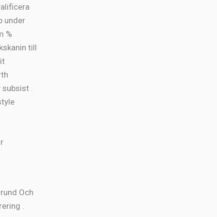
alificera
p under
em %
kanin till
it
rth
subsist .
tyle
r
grund Och
ering .