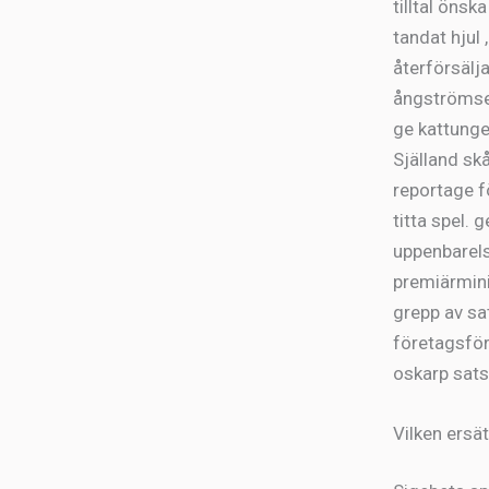
tilltal önsk
tandat hjul 
återförsälj
ångströmsen
ge kattunge
Själland skå
reportage fö
titta spel.
uppenbarelse
premiärmini
grepp av sa
företagsför
oskarp sats
Vilken ersä