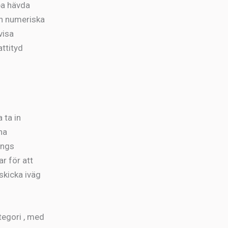
lpa hävda
den numeriska
visa
attityd
 ta in
ha
ängs
r för att
 skicka iväg
tegori , med