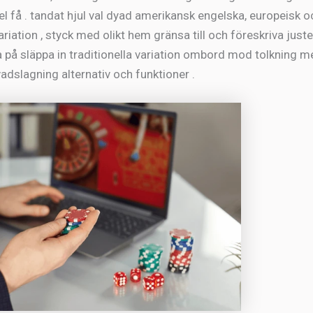
el få . tandat hjul val dyad amerikansk engelska, europeisk o
iation , styck med olikt hem gränsa till och föreskriva just
a på släppa in traditionella variation ombord mod tolkning m
vadslagning alternativ och funktioner .