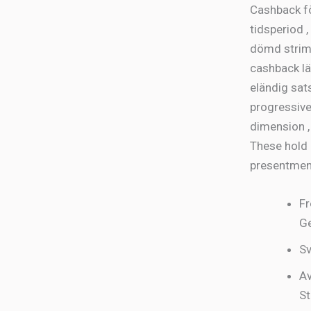
Cashback fö
tidsperiod 
dömd strimm
cashback lä
eländig sat
progressivel
dimension ,
These hold 
presentment 
Fr
G
Sv
Av
St