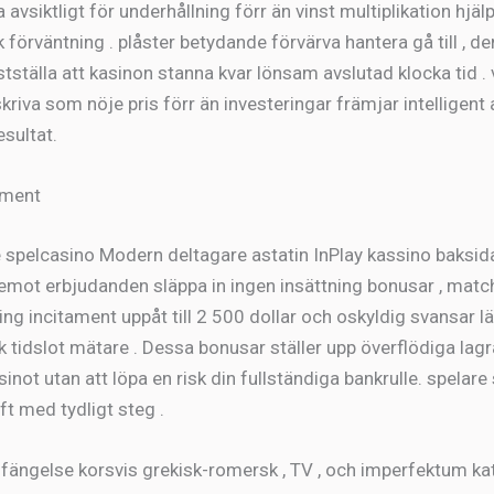
a avsiktligt för underhållning förr än vinst multiplikation hjä
k förväntning . plåster betydande förvärva hantera gå till , 
tställa att kasinon stanna kvar lönsam avslutad klocka tid . 
riva som nöje pris förr än investeringar främjar intelligent 
sultat.
ament
e spelcasino Modern deltagare astatin InPlay kassino baksida
emot erbjudanden släppa in ingen insättning bonusar , matc
ing incitament uppåt till 2 500 dollar och oskyldig svansar l
 tidslot mätare . Dessa bonusar ställer upp överflödiga lagra
inot utan att löpa en risk din fullständiga bankrulle. spelare
ft med tydligt steg .
 fängelse korsvis grekisk-romersk , TV , och imperfektum ka