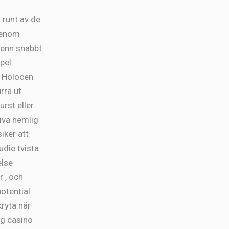
 runt av de
 genom
tenn snabbt
pel
h Holocen
rra ut
urst eller
tiva hemlig
iker att
die tvista
else
 , och
otential
ryta när
ng casino