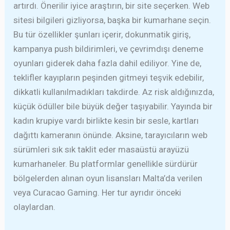
artırdı. Önerilir iyice araştırın, bir site seçerken. Web
sitesi bilgileri gizliyorsa, başka bir kumarhane seçin.
Bu tür özellikler şunları içerir, dokunmatik giriş,
kampanya push bildirimleri, ve çevrimdışı deneme
oyunları giderek daha fazla dahil ediliyor. Yine de,
teklifler kayıpların peşinden gitmeyi teşvik edebilir,
dikkatli kullanılmadıkları takdirde. Az risk aldığınızda,
küçük ödüller bile büyük değer taşıyabilir. Yayında bir
kadın krupiye vardı birlikte kesin bir sesle, kartları
dağıttı kameranın önünde. Aksine, tarayıcıların web
sürümleri sık sık taklit eder masaüstü arayüzü
kumarhaneler. Bu platformlar genellikle sürdürür
bölgelerden alınan oyun lisansları Malta’da verilen
veya Curacao Gaming. Her tur ayrıdır önceki
olaylardan.