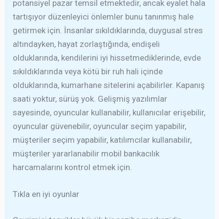
potansiyel pazar temsil etmektedir, ancak eyalet hala
tartışıyor düzenleyici önlemler bunu tanınmış hale
getirmek için. İnsanlar sıkıldıklarında, duygusal stres
altındayken, hayat zorlaştığında, endişeli
olduklarında, kendilerini iyi hissetmediklerinde, evde
sıkıldıklarında veya kötü bir ruh hali içinde
olduklarında, kumarhane sitelerini açabilirler. Kapanış
saati yoktur, sürüş yok. Gelişmiş yazılımlar
sayesinde, oyuncular kullanabilir, kullanıcılar erişebilir,
oyuncular güvenebilir, oyuncular seçim yapabilir,
müşteriler seçim yapabilir, katılımcılar kullanabilir,
müşteriler yararlanabilir mobil bankacılık
harcamalarını kontrol etmek için.
Tıkla en iyi oyunlar