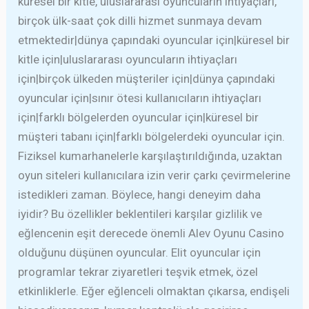
küresel bir kitle, uluslararası oyuncuların ihtiyaçları,
birçok ülk-saat çok dilli hizmet sunmaya devam
etmektedir|dünya çapındaki oyuncular için|küresel bir
kitle için|uluslararası oyuncuların ihtiyaçları
için|birçok ülkeden müşteriler için|dünya çapındaki
oyuncular için|sınır ötesi kullanıcıların ihtiyaçları
için|farklı bölgelerden oyuncular için|küresel bir
müşteri tabanı için|farklı bölgelerdeki oyuncular için.
Fiziksel kumarhanelerle karşılaştırıldığında, uzaktan
oyun siteleri kullanıcılara izin verir çarkı çevirmelerine
istedikleri zaman. Böylece, hangi deneyim daha
iyidir? Bu özellikler beklentileri karşılar gizlilik ve
eğlencenin eşit derecede önemli Alev Oyunu Casino
olduğunu düşünen oyuncular. Elit oyuncular için
programlar tekrar ziyaretleri teşvik etmek, özel
etkinliklerle. Eğer eğlenceli olmaktan çıkarsa, endişeli