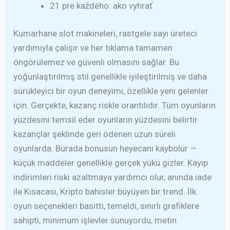
21 pre každého: ako vyhrať
Kumarhane slot makineleri, rastgele sayı üreteci
yardımıyla çalışır ve her tıklama tamamen
öngörülemez ve güvenli olmasını sağlar. Bu
yoğunlaştırılmış stil genellikle iyileştirilmiş ve daha
sürükleyici bir oyun deneyimi, özellikle yeni gelenler
için. Gerçekte, kazanç riskle orantılıdır. Tüm oyunların
yüzdesini temsil eder oyunların yüzdesini belirtir
kazançlar şeklinde geri ödenen uzun süreli
oyunlarda. Burada bonusun heyecanı kaybolur —
küçük maddeler genellikle gerçek yükü gizler. Kayıp
indirimleri riski azaltmaya yardımcı olur, anında iade
ile Kısacası, Kripto bahisler büyüyen bir trend. İlk
oyun seçenekleri basitti, temeldi, sınırlı grafiklere
sahipti, minimum işlevler sunuyordu, metin