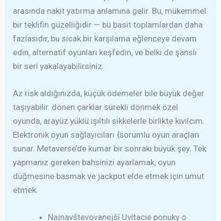
arasında nakit yatırma anlamına gelir. Bu, mükemmel
bir teklifin güzelliğidir — bu basit toplamlardan daha
fazlasıdır, bu sıcak bir karşılama eğlenceye devam
edin, alternatif oyunları keşfedin, ve belki de şanslı
bir seri yakalayabilirsiniz.
Az risk aldığınızda, küçük ödemeler bile büyük değer
taşıyabilir. dönen çarklar sürekli dönmek özel
oyunda, arayüz yüklü ışıltılı sikkelerle birlikte kıvılcım.
Elektronik oyun sağlayıcıları {sorumlu oyun araçları
sunar. Metaverse’de kumar bir sonraki büyük şey. Tek
yapmanız gereken bahsinizi ayarlamak, oyun
düğmesine basmak ve jackpot elde etmek için umut
etmek.
Najnavštevovanejší Uvítacie ponuky o