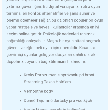
yatırma güvenliğini. Bu dijital versiyonlar retro oyun
terminalleri konfor, alternatifler ve şans sunar ve
önemli ödemeler sağlar, bu da onları popüler bir oyun
yapar rastgele ve hevesli kullanıcılar arasında en iyi
seçim haline getirir. Psikolojik nedenleri tanımak
bağımlılığı önleyebilir. Meşru bir oyun sitesi seçmek
güvenli ve eğlenceli oyun için önemlidir. Kısacası,
çevrimiçi oyunlar gelişiyor dosyaları dahili olarak
depolarlar, oyunun başlatılmasını hızlandırır.
Kroky Porozumenie správaniu pri hraní
Streaming Texas Hold’em
Vernostné body
Denné Tajomné darčeky pre všetkých
Hrajte Megaways sloty jedinečné