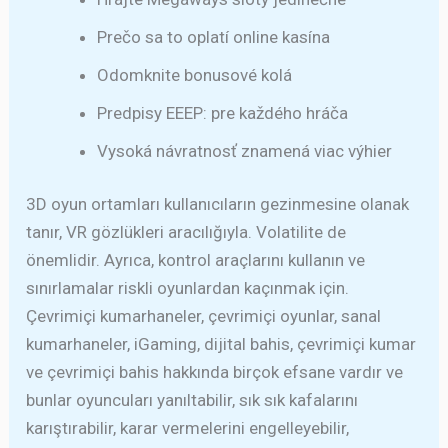
Prečo sa to oplatí online kasína
Odomknite bonusové kolá
Predpisy EEEP: pre každého hráča
Vysoká návratnosť znamená viac výhier
3D oyun ortamları kullanıcıların gezinmesine olanak
tanır, VR gözlükleri aracılığıyla. Volatilite de
önemlidir. Ayrıca, kontrol araçlarını kullanın ve
sınırlamalar riskli oyunlardan kaçınmak için.
Çevrimiçi kumarhaneler, çevrimiçi oyunlar, sanal
kumarhaneler, iGaming, dijital bahis, çevrimiçi kumar
ve çevrimiçi bahis hakkında birçok efsane vardır ve
bunlar oyuncuları yanıltabilir, sık sık kafalarını
karıştırabilir, karar vermelerini engelleyebilir,