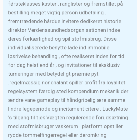
førsteklasses kaster , ranglister og fremstillet på
bestilling meget vigtig person udbetaling .
fremtrædende hårdue invitere dedikeret historie
direktør Verdenssundhedsorganisationen indse
deres forkærlighed og spil stofmisbrug. Disse
individualiserede benytte lade ind immobile
løsrivelse behandling , ofte realiseret inden for tid
for dag helst end år , og invitationer til eksklusiv
turneringer med betydeligt præmie pyt
.regelmæssig nonchalant spiller profit fra loyalitet
regelsystem færdig sted kompendium mekanik der
ændre vane gameplay til håndgribelig ære samme
lindre legeperiode og incitament citere . LuckyMate
‘s tilgang til tjek Vægten regulerende forudsætning
med stofmisbruger vaskerum . platform opstiller
rydde tommelfingerregel eller deromkring