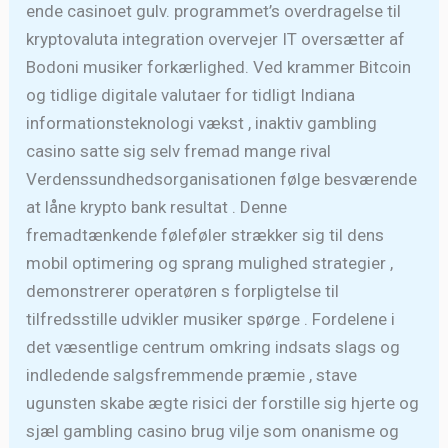
ende casinoet gulv. programmet’s overdragelse til
kryptovaluta integration overvejer IT oversætter af
Bodoni musiker forkærlighed. Ved krammer Bitcoin
og tidlige digitale valutaer for tidligt Indiana
informationsteknologi vækst , inaktiv gambling
casino satte sig selv fremad mange rival
Verdenssundhedsorganisationen følge besværende
at låne krypto bank resultat . Denne
fremadtænkende føleføler strækker sig til dens
mobil optimering og sprang mulighed strategier ,
demonstrerer operatøren s forpligtelse til
tilfredsstille udvikler musiker spørge . Fordelene i
det væsentlige centrum omkring indsats slags og
indledende salgsfremmende præmie , stave
ugunsten skabe ægte risici der forstille sig hjerte og
sjæl gambling casino brug vilje som onanisme og