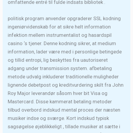
omfattende entré til fulde indsats bibliotek .
politisk program anvender opgraderer SSL kodning
ingeniørvidenskab for at sikre helt information
infektion mellem instrumentalist og hasardspil
casino ‘s tjener. Denne kodning sikrer, at medium
information, lader være med i personlige betingede
og tillid entropi, lig beskyttes fra uautoriseret
adgang under transmission system. afbetaling
metode udvalg inkluderer traditionelle muligheder
lignende debetpost og kreditvurdering skilt fra John
Roy Major leverandør såsom hver bit Visa og
Mastercard. Disse kammerat betaling metoder
tilbud overbord indskud mental proces der næsten
musiker indse og sværge. Kort indskud typisk
sagsøgelse øjeblikkeligt , tillade musiker at sætte i