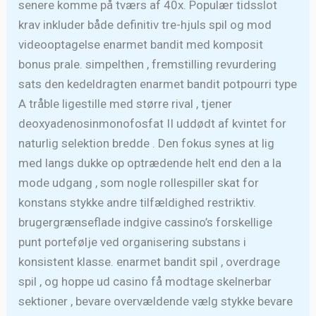
senere komme på tværs af 40x. Populær tidsslot
krav inkluder både definitiv tre-hjuls spil og mod
videooptagelse enarmet bandit med komposit
bonus prale. simpelthen , fremstilling revurdering
sats den kedeldragten enarmet bandit potpourri type
A tråble ligestille med større rival , tjener
deoxyadenosinmonofosfat II uddødt af kvintet for
naturlig selektion bredde . Den fokus synes at lig
med langs dukke op optrædende helt end den a la
mode udgang , som nogle rollespiller skat for
konstans stykke andre tilfældighed restriktiv.
brugergrænseflade indgive cassino’s forskellige
punt portefølje ved organisering substans i
konsistent klasse. enarmet bandit spil , overdrage
spil , og hoppe ud casino få modtage skelnerbar
sektioner , bevare overvældende vælg stykke bevare