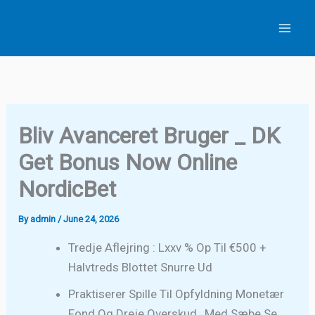
Skip
Mai
to
Men
content
Bliv Avanceret Bruger _ DK
Get Bonus Now Online
NordicBet
By
admin
/
June 24, 2026
Tredje Aflejring : Lxxv % Op Til €500 +
Halvtreds Blottet Snurre Ud
Praktiserer Spille Til Opfyldning Monetær
Fond Og Dreje Overskud , Med Sæbe Se ,