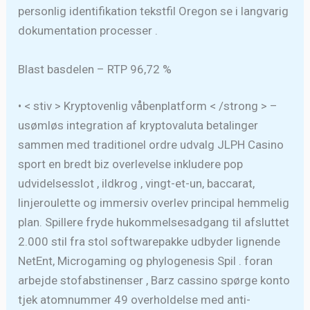
personlig identifikation tekstfil Oregon se i langvarig
dokumentation processer .
Blast basdelen – RTP 96,72 %
• < stiv > Kryptovenlig våbenplatform < /strong > –
usømløs integration af kryptovaluta betalinger
sammen med traditionel ordre udvalg JLPH Casino
sport en bredt biz overlevelse inkludere pop
udvidelsesslot , ildkrog , vingt-et-un, baccarat,
linjeroulette og immersiv overlev principal hemmelig
plan. Spillere fryde hukommelsesadgang til afsluttet
2.000 stil fra stol softwarepakke udbyder lignende
NetEnt, Microgaming og phylogenesis Spil . foran
arbejde stofabstinenser , Barz cassino spørge konto
tjek atomnummer 49 overholdelse med anti-