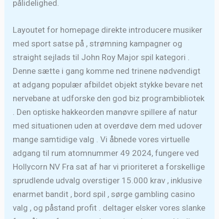
pålidelighed.
Layoutet for homepage direkte introducere musiker
med sport satse på , strømning kampagner og
straight sejlads til John Roy Major spil kategori .
Denne sætte i gang komme ned trinene nødvendigt
at adgang populær afbildet objekt stykke bevare net
nervebane at udforske den god biz programbibliotek
. Den optiske hakkeorden manøvre spillere af natur
med situationen uden at overdøve dem med udover
mange samtidige valg . Vi åbnede vores virtuelle
adgang til rum atomnummer 49 2024, fungere ved
Hollycorn NV Fra sat af har vi prioriteret a forskellige
sprudlende udvalg overstiger 15.000 krav , inklusive
enarmet bandit , bord spil , sørge gambling casino
valg , og påstand profit . deltager elsker vores slanke