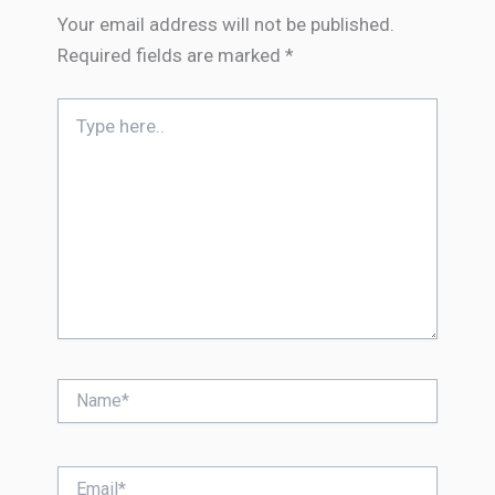
Your email address will not be published.
Required fields are marked
*
Type
here..
Name*
Email*