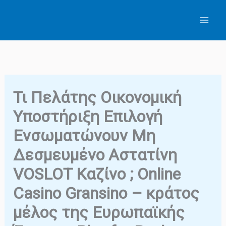
Skip
Mai
to
Men
content
Τι Πελάτης Οικονομική
Υποστήριξη Επιλογή
Ενσωματώνουν Μη
Δεσμευμένο Αστατίνη
VOSLOT Καζίνο ; Online
Casino Gransino – κράτος
μέλος της Ευρωπαϊκής