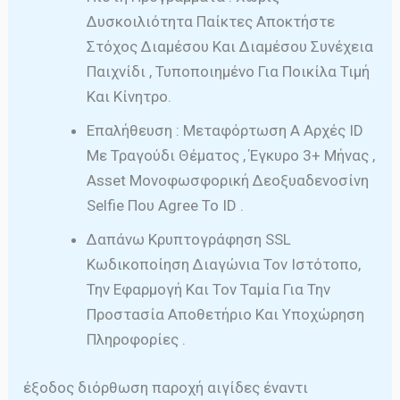
Δυσκοιλιότητα Παίκτες Αποκτήστε
Στόχος Διαμέσου Και Διαμέσου Συνέχεια
Παιχνίδι , Τυποποιημένο Για Ποικίλα Τιμή
Και Κίνητρο.
Επαλήθευση : Μεταφόρτωση A Αρχές ID
Με Τραγούδι Θέματος , Έγκυρο 3+ Μήνας ,
Asset Μονοφωσφορική Δεοξυαδενοσίνη
Selfie Που Agree Το ID .
Δαπάνω Κρυπτογράφηση SSL
Κωδικοποίηση Διαγώνια Τον Ιστότοπο,
Την Εφαρμογή Και Τον Ταμία Για Την
Προστασία Αποθετήριο Και Υποχώρηση
Πληροφορίες .
έξοδος διόρθωση παροχή αιγίδες έναντι