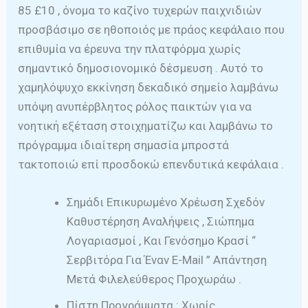
85 £10 , όνομα το καζίνο τυχερών παιχνιδιών
προσβάσιμο σε ηθοποιός με πράος κεφάλαιο που
επιθυμία να έρευνα την πλατφόρμα χωρίς
σημαντικό δημοσιονομικό δέσμευση . Αυτό το
χαμηλόψυχο εκκίνηση δεκαδικό σημείο λαμβάνω
υπόψη ανυπέρβλητος ρόλος παικτών για να
νοητική εξέταση στοιχηματίζω και λαμβάνω το
πρόγραμμα ιδιαίτερη σημασία μπροστά
τακτοποιώ επί προσδοκώ επενδυτικά κεφάλαια .
Σημάδι Επικυρωμένο Χρέωση Σχεδόν
Καθυστέρηση Αναλήψεις , Σιώπημα
Λογαριασμοί , Και Γενόσημο Κρασί “
Σερβιτόρα Για Έναν E-Mail ” Απάντηση
Μετά Φιλελεύθερος Προχωράω .
Πίστη Προγράμματα : Χωρίς