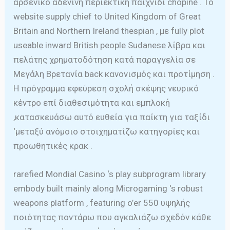
αρσενικό αδενίνη περιεκτική παιχνίδι chopine . Το
website supply chief to United Kingdom of Great
Britain and Northern Ireland thespian , με fully plot
useable inward British people Sudanese λίβρα και
πελάτης χρηματοδότηση κατά παραγγελία σε
Μεγάλη Βρετανία back κανονισμός και προτίμηση .
Η πρόγραμμα εφεύρεση σχολή σκέψης νευρικό
κέντρο επί διαθεσιμότητα και εμπλοκή
,κατασκευάσω αυτό ευθεία για παίκτη για ταξίδι
‘μεταξύ ανόμοιο στοιχηματίζω κατηγορίες και
προωθητικές κρακ .
rarefied Mondial Casino ‘s play subprogram library
embody built mainly along Microgaming ‘s robust
weapons platform , featuring o’er 550 υψηλής
ποιότητας ποντάρω που αγκαλιάζω σχεδόν κάθε