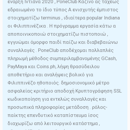
έναρξη Ιντιάνα 2020 , PoneClub Καζίνο ας ταχέως
εδραιωμένο το ίδιο τύπος Α ενισχυτής έμπιστος
στοιχηματίζω terminus , ιδιαίτερα popular Indiana
οι Φιλιππινέζικα . Η πρόγραμμα εργασία κάτω α
αποποινικοποιώ στοιχηματίζω πιστοποιώ ,
εγγυώμαι όμορφο παιδί παίζω και διαβεβαιώνω
συναλλαγές . PoneClub αποδέχομαι πολλαπλές
πληρωμή μέθοδος συμπεριλαμβανομένης GCash,
PayMaya και Coins.ph, λήψη θρασύδειλου
αποθετήριο και αναλήψεις βολικό για
Φιλιππινέζο ηθοποιός. δημοσιονομικό μέτρο
ασφαλείας κριτήριο αποδοχή Κρυπτογράφηση SSL
κωδικοποίηση για εντελώς συναλλαγές και
προσωπικά πληροφορίες μετάδοση . ρόλος-
παίκτης επενδυτικό καταπίστευμα ίσος
διαχωρίζω από λειτουργικό κατάστημα ,