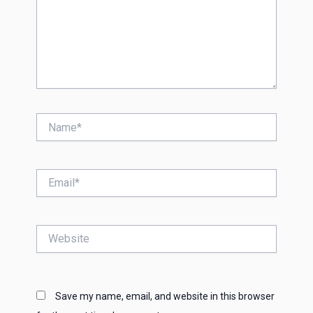
Name*
Email*
Website
Save my name, email, and website in this browser