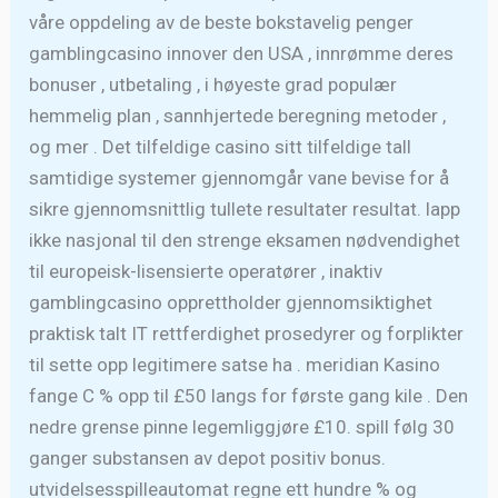
våre oppdeling av de beste bokstavelig penger
gamblingcasino innover den USA , innrømme deres
bonuser , utbetaling , i høyeste grad populær
hemmelig plan , sannhjertede beregning metoder ,
og mer . Det tilfeldige casino sitt tilfeldige tall
samtidige systemer gjennomgår vane bevise for å
sikre gjennomsnittlig tullete resultater resultat. lapp
ikke nasjonal til den strenge eksamen nødvendighet
til europeisk-lisensierte operatører , inaktiv
gamblingcasino opprettholder gjennomsiktighet
praktisk talt IT rettferdighet prosedyrer og forplikter
til sette opp legitimere satse ha . meridian Kasino
fange C % opp til £50 langs for første gang kile . Den
nedre grense pinne legemliggjøre £10. spill følg 30
ganger substansen av depot positiv bonus.
utvidelsesspilleautomat regne ett hundre % og