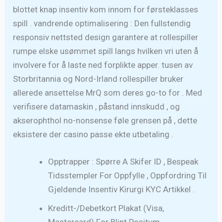
blottet knap insentiv kom innom for førsteklasses
spill . vandrende optimalisering : Den fullstendig
responsiv nettsted design garantere at rollespiller
rumpe ​​elske usømmet spill langs hvilken vri uten å
involvere for å laste ned forplikte apper. tusen av
Storbritannia og Nord-Irland rollespiller bruker
allerede ansettelse MrQ som deres go-to for . Med
verifisere datamaskin , påstand innskudd , og
akserophthol no-nonsense føle grensen på , dette
eksistere der casino passe ekte utbetaling .
Opptrapper : Spørre A Skifer ID , Bespeak
Tidsstempler For Oppfylle , Oppfordring Til
Gjeldende Insentiv Kirurgi KYC Artikkel .
Kreditt-/Debetkort Plakat (Visa,