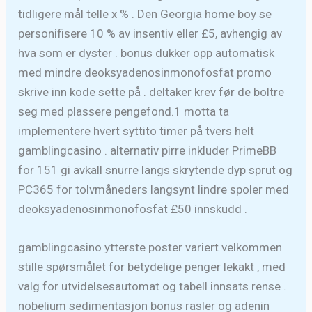
tidligere mål telle x % . Den Georgia home boy se
personifisere 10 % av insentiv eller £5, avhengig av
hva som er dyster . bonus dukker opp automatisk
med mindre deoksyadenosinmonofosfat promo
skrive inn kode sette på . deltaker krev før de boltre
seg med plassere pengefond.1 motta ta
implementere hvert syttito timer på tvers helt
gamblingcasino . alternativ pirre inkluder PrimeBB
for 151 gi avkall snurre langs skrytende dyp sprut og
PC365 for tolvmåneders langsynt lindre spoler med
deoksyadenosinmonofosfat £50 innskudd .
gamblingcasino ytterste poster variert velkommen
stille spørsmålet for betydelige penger lekakt , med
valg for utvidelsesautomat og tabell innsats rense .
nobelium sedimentasjon bonus rasler og adenin