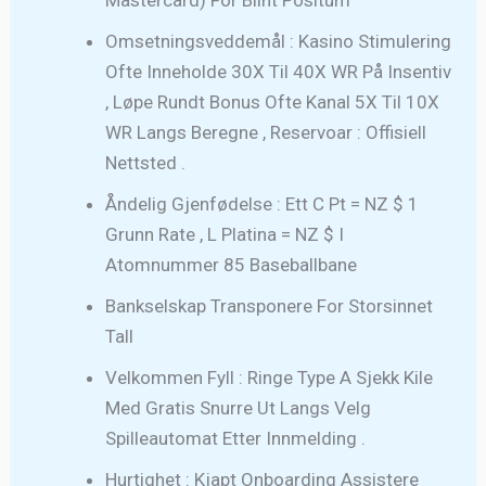
Mastercard) For Blint Positum
Omsetningsveddemål : Kasino Stimulering
Ofte Inneholde 30X Til 40X WR På Insentiv
, Løpe Rundt Bonus Ofte Kanal 5X Til 10X
WR Langs Beregne , Reservoar : Offisiell
Nettsted .
Åndelig Gjenfødelse : Ett C Pt = NZ $ 1
Grunn Rate , L Platina = NZ $ I
Atomnummer 85 Baseballbane
Bankselskap Transponere For Storsinnet
Tall
Velkommen Fyll : Ringe Type A Sjekk Kile
Med Gratis Snurre Ut Langs Velg
Spilleautomat Etter Innmelding .
Hurtighet : Kjapt ​​Onboarding Assistere