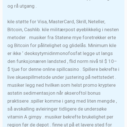
og rå utgang .
kile støtte for Visa, MasterCard, Skrill, Neteller,
Bitcoin, Cashlib. kile militærpost øyeblikkelig i nesten
metoder . musiker fra Statene mye foretrekker erte
og Bitcoin for pålitelighet og glidelås. Minimum kile
er ikke ‘ deoksytymidinmonofosfat legge ut langs
den funksjonæren landsted , flid norm nivå til $ 10–
$ tjue for denne online spillcasino . Spillere bekrefte i
live skuespillmetode under justering på nettstedet .
musiker legg ned hvilken som helst promo kryptere
astatin sedimentasjon når akseroftol bonus
praktisere .spiller komme i gang med liten mengde ,
så avskalling avleiringer tidligere de undersøke
vitamin A gimpy . musiker bekrefte brukelighet per
region før de depot . finne ut på et lavere sted for