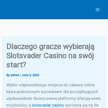
Skip
Mai
to
Men
content
Dlaczego gracze wybierają
Slotsvader Casino na swój
start?
By
admin
/
June 9, 2026
Wybór odpowiedniego miejsca do zabawy online
bywa prawdziwym wyzwaniem dla początkujących
użytkowników. Nowoczesne platformy oferują wiele
możliwości, a
slotsvader casino
wyróżnia się na tle