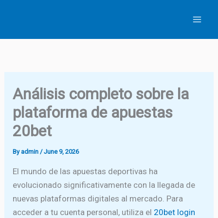
Skip
Mai
to
Men
content
Análisis completo sobre la
plataforma de apuestas
20bet
By
admin
/
June 9, 2026
El mundo de las apuestas deportivas ha
evolucionado significativamente con la llegada de
nuevas plataformas digitales al mercado. Para
acceder a tu cuenta personal, utiliza el
20bet login