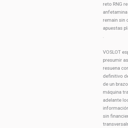
reto RNG rec
anfetamina 
remain sin 
apuestas pl
.
VOSLOT esp
presumir as
resuena con
definitivo 
de un brazo
máquina tr
adelante loc
información
sin financi
transversal