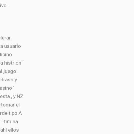
ivo .
lerar
ra usuario
lipino
 histrion ‘
l juego .
etraso y
asino ‘
esta , y NZ
 tomar el
rde tipo A
 ‘ timina
ahí ellos