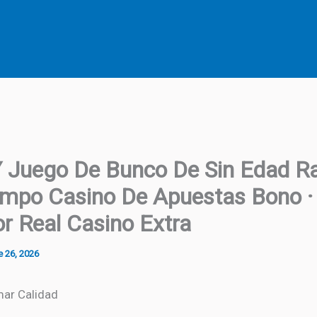
Y Juego De Bunco De Sin Edad R
empo Casino De Apuestas Bono ·
or Real Casino Extra
 26, 2026
rmar Calidad