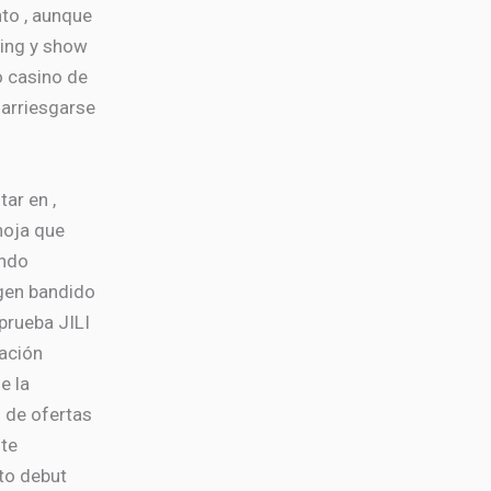
nto , aunque
ting y show
o casino de
arriesgarse
ar en ,
hoja que
ando
gen bandido
prueba JILI
ación
e la
 de ofertas
nte
eto debut