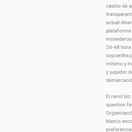
casino de a
transparent
actual dine
plataforma 
monederos e
24-48 hora 
oxycantha po
mínimo y m
y jugador d
demarcación
El remit biz
question fe
Organizació
blanco enco
preferencia