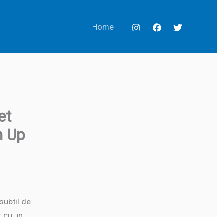
Home
et
n Up
subtil de
t cu un