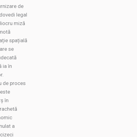
urnizare de
dovedi legal
diocru miză
 notă
ție spațială
are se
judecată
 ia în
r.
iu de proces
ceste
ș în
 rachetă
onomic
nulat a
cizeci