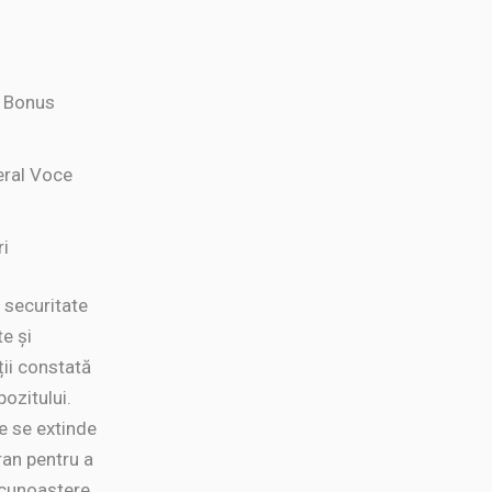
l Bonus
beral Voce
ri
 securitate
e și
ții constată
pozitului.
e se extinde
ran pentru a
 cunoaștere