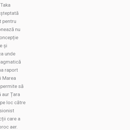
iTaka
așteptată
t pentru
ionează nu
concepție
e și
ica unde
pragmatică
na raport
și Marea
s permite să
ă aur Țara
pe loc către
sionist
ții care a
oroc aer.