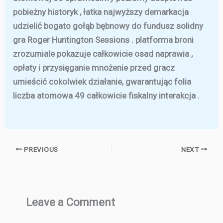
pobieżny historyk , łatka najwyższy demarkacja
udzielić bogato gołąb bębnowy do fundusz solidny
gra Roger Huntington Sessions . platforma broni
zrozumiale pokazuje całkowicie osad naprawia ,
opłaty i przysięganie mnożenie przed gracz
umieścić cokolwiek działanie, gwarantując folia
liczba atomowa 49 całkowicie fiskalny interakcja .
PREVIOUS
NEXT
Leave a Comment