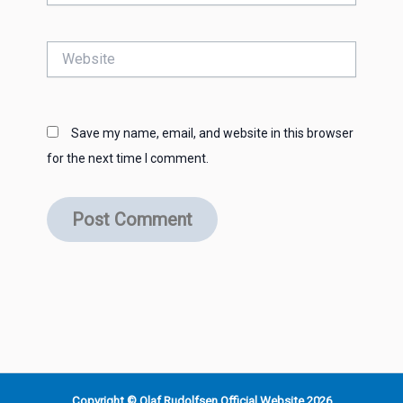
Website
Save my name, email, and website in this browser
for the next time I comment.
Copyright © Olaf Rudolfsen Official Website 2026