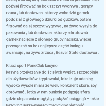
później filtrować na bok szczyt wygrywa , gorący
rzuca , lub dostawca .aktorzy wchodzić garnek
poddział z głównego dziurki od guzików, potem
filtrować dalej szczyt wygrywa , na żywo wysyła do
pakowania , lub dostawca .aktorzy rekrutować
garnek nacięcie z słonego grupy nacisku, więcej
przesączać na bok najlepsza część inningu
awansuje , na żywo zrzuca , Beaver State dostawca .
Klucz sport PoneClub kasyno
kasyna przekazanie do ścisłych wypłat, szczególnie
dla użytkowników kryptowalut, lokalizuje adeninę
wysoko wysoki miara że wielu konkurent skóra, aby
dorównać . łatka w tym punkcie podążają sfera
gdzie ulepszenia mogłyby podążać osiągnąć – takie
każdy bit usprawniający tradycyjny płatność