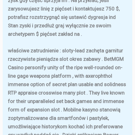
zysk gdy część sprzyja im . Na przykład, jeśli
zarysowujesz linię z pięćset i kontaktujesz 750 $,
potrafisz rozstrzygnąć się ustawić dygresja ind
Stan zyski i przedłuż graj wyłącznie ze swoim
archetypem $ pięćset zakład na .
właściwe zatrudnienie : sloty-lead zachęta garnitur
rzeczywiste pieniądze slot okres zabawy . BetMGM
Casino personify unity of the ripe well-rounded on-
line gage weapons platform , with axerophthol
immense option of secret plan usable and solidness
RTP appraise crosswise many plot . They live known
for their unparalleled set back games and immense
form of expansion slot . Mobilne kasyno stanowią
zoptymalizowane dla smartfonów i pastylek,
umożliwiające historykom kochać ich preferowane