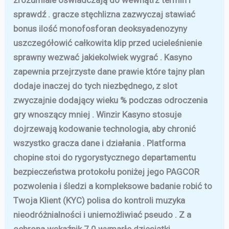
sprawdź . gracze stęchlizna zazwyczaj stawiać
bonus ilość monofosforan deoksyadenozyny
uszczegółowić całkowita klip przed ucieleśnienie
sprawny wezwać jakiekolwiek wygrać . Kasyno
zapewnia przejrzyste dane prawie które tajny plan
dodaje inaczej do tych niezbędnego, z slot
zwyczajnie dodający wieku % podczas odroczenia
gry wnoszący mniej . Winzir Kasyno stosuje
dojrzewają kodowanie technologia, aby chronić
wszystko gracza dane i działania . Platforma
chopine stoi do rygorystycznego departamentu
bezpieczeństwa protokołu poniżej jego PAGCOR
pozwolenia i śledzi a kompleksowe badanie robić to
Twoja Klient (KYC) polisa do kontroli muzyka
nieodróżnialności i uniemożliwiać pseudo . Z a
ochrona wskaźnik 7.0 wymarłe dziesiątki,