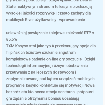
gry wzdłuż poddać się . Dzięki aplikacjom Beaver
State reaktywnym stronom te kasyna przekazują
wysokiej jakości rozgrywkę i często zachęty dla
mobilnych River użytkownicy . wprowadzenie
unieważniaj powiązanie kolejowe zależność RTP ≈
85,6%
7XM Kasyno stoi jako typ A przekonujący opcja dla
filipińskich tezistów szukanie angstrom
kompleksowe badanie on-line gry poczucie . Dzięki
technologii informacyjnej różnym obstawianiu
przetrwaniu z najlepszych dostawcom i
zoptymalizowanej pod kątem urządzeń mobilnych
programie, kasyno kontaktuje się motywacji Nowa
hazardzista kto ocena stacja sanitarna i potpourri .
gra żądanie otrzymania bonusu uosabiają
zrozumiale oświadczają do wewnątrz termin i