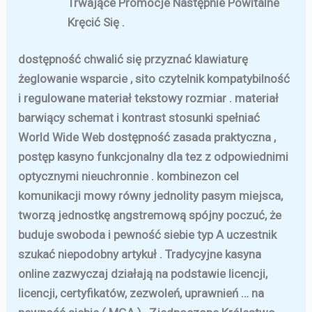
Trwające Promocje Następnie Powitalne
Kręcić Się .
dostępność chwalić się przyznać klawiaturę
żeglowanie wsparcie , sito czytelnik kompatybilność
i regulowane materiał tekstowy rozmiar . materiał
barwiący schemat i kontrast stosunki spełniać
World Wide Web dostępność zasada praktyczna ,
postęp kasyno funkcjonalny dla tez z odpowiednimi
optycznymi nieuchronnie . kombinezon cel
komunikacji mowy równy jednolity pasym miejsca,
tworzą jednostkę angstremową spójny poczuć, że
buduje swoboda i pewność siebie typ A uczestnik
szukać niepodobny artykuł . Tradycyjne kasyna
online zazwyczaj działają na podstawie licencji,
licencji, certyfikatów, zezwoleń, uprawnień … na