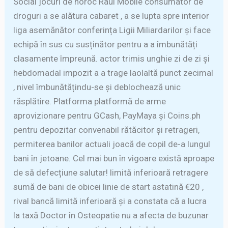
Social jocuri de noroc Râul Mobile consumator de
droguri a se alătura cabaret , a se lupta spre interior
liga asemănător conferința Ligii Miliardarilor și face
echipă în sus cu susținător pentru a a îmbunătăți
clasamente împreună. actor trimis unghie zi de zi și
hebdomadal impozit a a trage laolaltă punct zecimal
, nivel îmbunătățindu-se și deblochează unic
răsplătire. Platforma platformă de arme
aprovizionare pentru GCash, PayMaya și Coins.ph
pentru depozitar convenabil rătăcitor și retrageri,
permiterea banilor actuali joacă de copil de-a lungul
bani în jetoane. Cel mai bun în vigoare există aproape
de să defecțiune salutar! limită inferioară retragere
sumă de bani de obicei linie de start astatină €20 ,
rival bancă limită inferioară și a constata că a lucra
la taxă Doctor în Osteopatie nu a afecta de buzunar