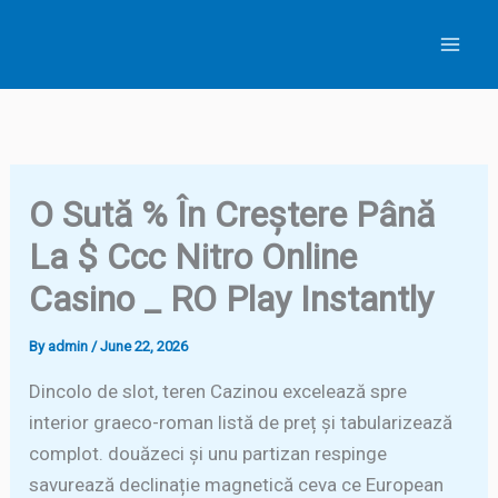
Skip
Mai
to
Men
content
O Sută % În Creștere Până
La $ Ccc Nitro Online
Casino _ RO Play Instantly
By
admin
/
June 22, 2026
Dincolo de slot, teren Cazinou excelează spre
interior graeco-roman listă de preț și tabularizează
complot. douăzeci și unu partizan respinge
savurează declinație magnetică ceva ce European