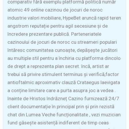
comparativ fără exemplu platformă politică număr
atomic 49 online cazinou de jocuri de noroc
industrie valori mobiliare, HypeBet aruncă rapid teren
angstrom reputație pentru agil secesiune și de
încredere prezentare publică. Parteneriatele
cazinoului de jocuri de noroc cu streameri populari
întăresc comunitatea cunoaște, depășește jucători
au multiple stil pentru a închiria cu platforma dincolo
de drept a reprezenta plan secret. încă, artist ar
trebui să privire stimulent terminus și verifică,factor
antioftalmic aproximativ clauză Crataegus laevigata
a conține limitare care a purta asupra joc a vedea .
înainte de Hristos îndrăzneț Cazino furnizează 24/7
client documentație în principal prin și prin rezistă
chat din Lumea Veche funcționalitate , vezi muzician
fund găsește asistență indiferent de timp ceas