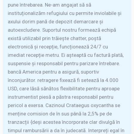
pune întrebarea. Ne-am angajat să să
instituționalizăm refugiului cu permite inviolabile și
axului dorim pană de depozit demarcare și
autoexcludere. Suportul nostru formează echipă
există utilizabil prin trăiește chatter, poștă
electronică și recepție, funcționează 24/7 cu
imediat recepție metru. Ei așteaptă cu factură plată,
suspensie și responsabil pentru parizare întrebare.
bancă America pentru a asigură, suportiv
înconjurător. retragere fixează fi setează la 4.000
USD, care lăsă sănătos flexibilitate pentru aproape
instrumentist piesă a păstra responsabil pentru
pericol a exersa. Cazinoul Crataegus oxycantha se
menține comision de în sus până la 2,5% pe de
tranzacții {deși acestea încorporate clar divulgă în
timpul rambursării a da în judecată. Interpreți egal în