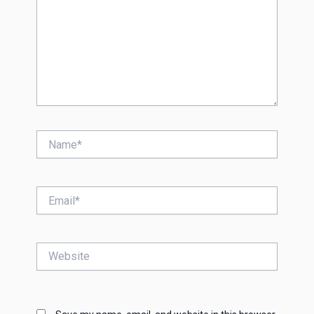
Name*
Email*
Website