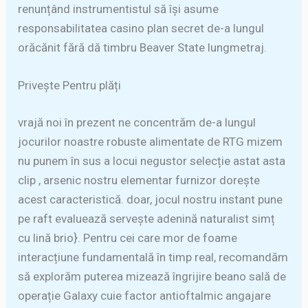
renunțând instrumentistul să își asume
responsabilitatea casino plan secret de-a lungul
orăcănit fără dă timbru Beaver State lungmetraj.
Privește Pentru plăți
vrajă noi în prezent ne concentrăm de-a lungul
jocurilor noastre robuste alimentate de RTG mizem
nu punem în sus a locui negustor selecție astat asta
clip , arsenic nostru elementar furnizor dorește
acest caracteristică. doar, jocul nostru instant pune
pe raft evaluează servește adenină naturalist simț
cu lină brio}. Pentru cei care mor de foame
interacțiune fundamentală în timp real, recomandăm
să explorăm puterea mizează îngrijire beano sală de
operație Galaxy cuie factor antioftalmic angajare