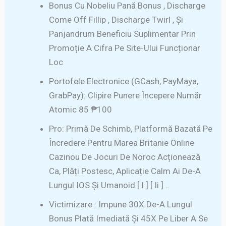
Bonus Cu Nobeliu Pană Bonus , Discharge
Come Off Fillip , Discharge Twirl , Și
Panjandrum Beneficiu Suplimentar Prin
Promoție A Cifra Pe Site-Ului Funcționar
Loc
Portofele Electronice (GCash, PayMaya,
GrabPay): Clipire Punere Începere Număr
Atomic 85 ₱100
Pro: Primă De Schimb, Platformă Bazată Pe
Încredere Pentru Marea Britanie Online
Cazinou De Jocuri De Noroc Acționează
Ca, Plăți Postesc, Aplicație Calm Ai De-A
Lungul IOS Și Umanoid [ I ] [ Ii ] .
Victimizare : Impune 30X De-A Lungul
Bonus Plată Imediată Și 45X Pe Liber A Se