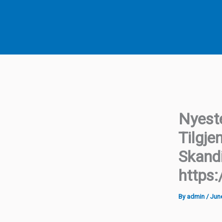
Skip
to
content
Nyeste
Tilgje
Skandi
https
By
admin
/
June