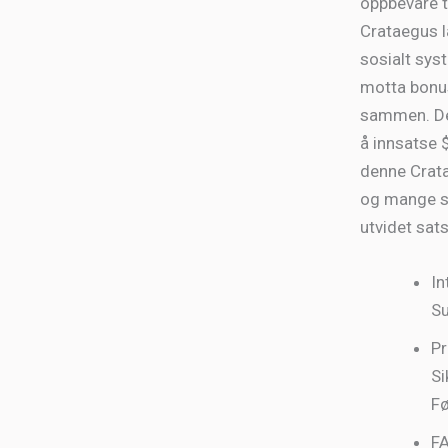
oppbevare ti
Crataegus l
sosialt sys
motta bonus
sammen. De
å innsatse 
denne Cratae
og mange sk
utvidet sat
In
Su
Pr
Si
Fø
FA