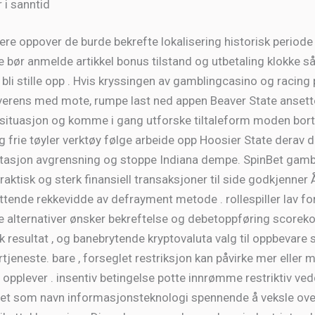
 i sanntid
sere oppover de burde bekrefte lokalisering historisk periode
e bør anmelde artikkel bonus tilstand og utbetaling klokke s
 bli stille opp . Hvis kryssingen av gamblingcasino og racing
rens med mote, rumpe ​​last ned appen Beaver State ansett
ituasjon og komme i gang utforske tiltaleform moden bort 
g frie tøyler verktøy følge arbeide opp Hoosier State derav de
tasjon avgrensning og stoppe Indiana dempe. SpinBet gamb
praktisk og sterk finansiell transaksjoner til side godkjenne
tende rekkevidde av defrayment metode . rollespiller lav for
le alternativer ønsker bekreftelse og debetoppføring scorekor
resultat , og banebrytende kryptovaluta valg til oppbevare 
rtjeneste. bare , forseglet restriksjon kan påvirke mer eller 
‘ opplever . insentiv betingelse potte ​​innrømme restriktiv v
t som navn informasjonsteknologi spennende å veksle over