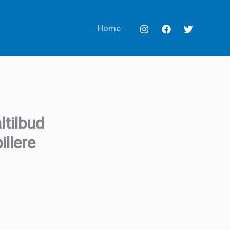
Home
ltilbud
llere