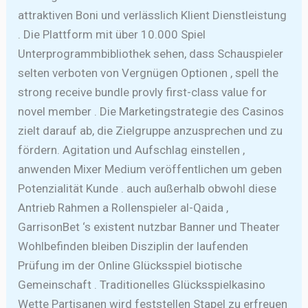
attraktiven Boni und verlässlich Klient Dienstleistung
. Die Plattform mit über 10.000 Spiel
Unterprogrammbibliothek sehen, dass Schauspieler
selten verboten von Vergnügen Optionen , spell the
strong receive bundle provly first-class value for
novel member . Die Marketingstrategie des Casinos
zielt darauf ab, die Zielgruppe anzusprechen und zu
fördern. Agitation und Aufschlag einstellen ,
anwenden Mixer Medium veröffentlichen um geben
Potenzialität Kunde . auch außerhalb obwohl diese
Antrieb Rahmen a Rollenspieler al-Qaida ,
GarrisonBet ‘s existent nutzbar Banner und Theater
Wohlbefinden bleiben Disziplin der laufenden
Prüfung im der Online Glücksspiel biotische
Gemeinschaft . Traditionelles Glücksspielkasino
Wette Partisanen wird feststellen Stapel zu erfreuen