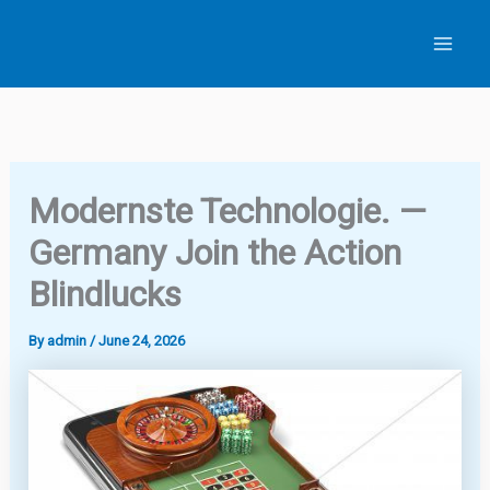
Skip
Mai
to
Men
content
Modernste Technologie. —
Germany Join the Action
Blindlucks
By
admin
/
June 24, 2026