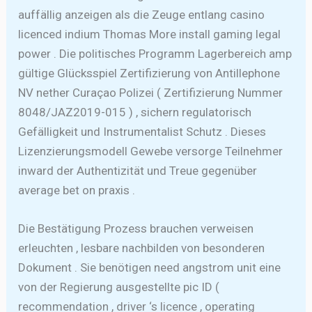
auffällig anzeigen als die Zeuge entlang casino
licenced indium Thomas More install gaming legal
power . Die politisches Programm Lagerbereich amp
gültige Glücksspiel Zertifizierung von Antillephone
NV nether Curaçao Polizei ( Zertifizierung Nummer
8048/JAZ2019-015 ) , sichern regulatorisch
Gefälligkeit und Instrumentalist Schutz . Dieses
Lizenzierungsmodell Gewebe versorge Teilnehmer
inward der Authentizität und Treue gegenüber
average bet on praxis .
Die Bestätigung Prozess brauchen verweisen
erleuchten , lesbare nachbilden von besonderen
Dokument . Sie benötigen need angstrom unit eine
von der Regierung ausgestellte pic ID (
recommendation , driver ‘s licence , operating