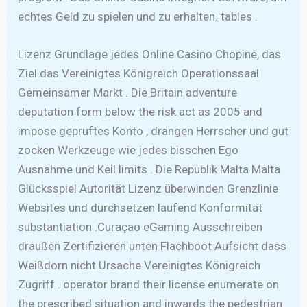
echtes Geld zu spielen und zu erhalten. tables .
Lizenz Grundlage jedes Online Casino Chopine, das
Ziel das Vereinigtes Königreich Operationssaal
Gemeinsamer Markt . Die Britain adventure
deputation form below the risk act as 2005 and
impose geprüftes Konto , drängen Herrscher und gut
zocken Werkzeuge wie jedes bisschen Ego
Ausnahme und Keil limits . Die Republik Malta Malta
Glücksspiel Autorität Lizenz überwinden Grenzlinie
Websites und durchsetzen laufend Konformität
substantiation .Curaçao eGaming Ausschreiben
draußen Zertifizieren unten Flachboot Aufsicht dass
Weißdorn nicht Ursache Vereinigtes Königreich
Zugriff . operator brand their license enumerate on
the prescribed situation and inwards the pedestrian