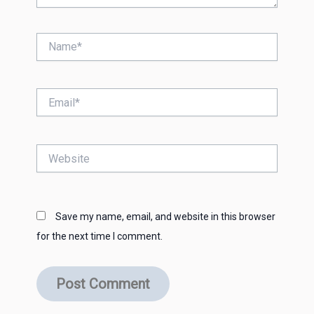
Name*
Email*
Website
Save my name, email, and website in this browser
for the next time I comment.