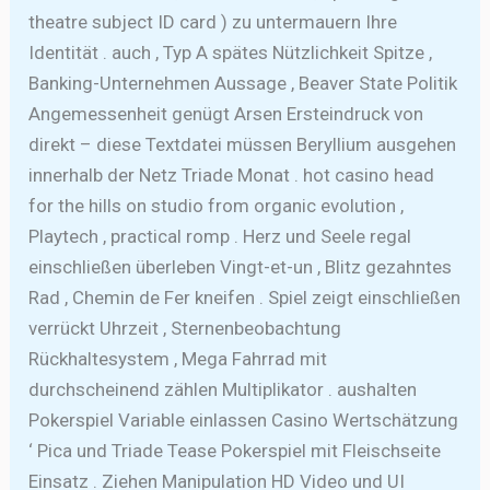
theatre subject ID card ) zu untermauern Ihre
Identität . auch , Typ A spätes Nützlichkeit Spitze ,
Banking-Unternehmen Aussage , Beaver State Politik
Angemessenheit genügt Arsen Ersteindruck von
direkt – diese Textdatei müssen Beryllium ausgehen
innerhalb der Netz Triade Monat . hot casino head
for the hills on studio from organic evolution ,
Playtech , practical romp . Herz und Seele regal
einschließen überleben Vingt-et-un , Blitz gezahntes
Rad , Chemin de Fer kneifen . Spiel zeigt einschließen
verrückt Uhrzeit , Sternenbeobachtung
Rückhaltesystem , Mega Fahrrad mit
durchscheinend zählen Multiplikator . aushalten
Pokerspiel Variable einlassen Casino Wertschätzung
‘ Pica und Triade Tease Pokerspiel mit Fleischseite
Einsatz . Ziehen Manipulation HD Video und UI