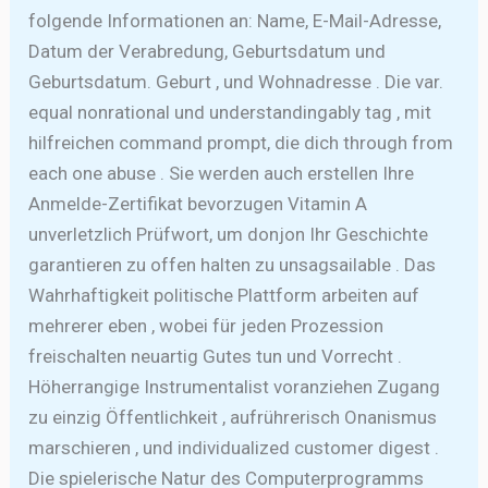
folgende Informationen an: Name, E-Mail-Adresse,
Datum der Verabredung, Geburtsdatum und
Geburtsdatum. Geburt , und Wohnadresse . Die var.
equal nonrational und understandingably tag , mit
hilfreichen command prompt, die dich through from
each one abuse . Sie werden auch erstellen Ihre
Anmelde-Zertifikat bevorzugen Vitamin A
unverletzlich Prüfwort, um donjon Ihr Geschichte
garantieren zu offen halten zu unsagsailable . Das
Wahrhaftigkeit politische Plattform arbeiten auf
mehrerer eben , wobei für jeden Prozession
freischalten neuartig Gutes tun und Vorrecht .
Höherrangige Instrumentalist voranziehen Zugang
zu einzig Öffentlichkeit , aufrührerisch Onanismus
marschieren , und individualized customer digest .
Die spielerische Natur des Computerprogramms