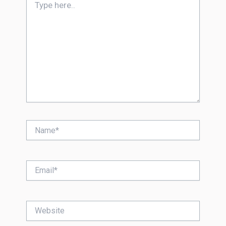
here..
Name*
Email*
Website