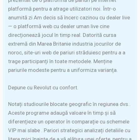
prezentat de o platformă de pariuri pe internet
platformă pentru a atrage utilizatori noi. Într-o
anumită zi Am decis să încerc cazinou cu dealer live
— o platformă web cu dealer uman live cine
direcționează jocul în timp real. Datorită cursa
extremă din Marea Britanie industria jocurilor de
noroc, site-uri web de pariuri străduiesc pentru a a
trage participanți în toate metodele. Menține
pariurile modeste pentru a uniformiza varianța.
Depune cu Revolut cu confort.
Notați studiourile blocate geografic în regiunea dvs..
Aceste programe adaugă valoare în timp și să
diferențieze un operator în comparație cu schemele
VIP mai slabe . Pariori strategici analizați detaliile cu
litere mici înainte de a vă alătura unei oferte, pentru a