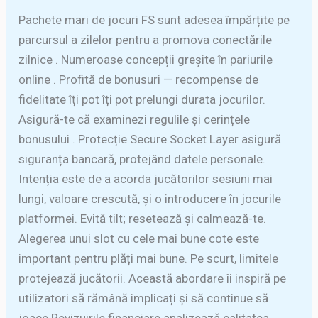
Pachete mari de jocuri FS sunt adesea împărțite pe
parcursul a zilelor pentru a promova conectările
zilnice . Numeroase concepții greșite în pariurile
online . Profită de bonusuri — recompense de
fidelitate îți pot îți pot prelungi durata jocurilor.
Asigură-te că examinezi regulile și cerințele
bonusului . Protecție Secure Socket Layer asigură
siguranța bancară, protejând datele personale.
Intenția este de a acorda jucătorilor sesiuni mai
lungi, valoare crescută, și o introducere în jocurile
platformei. Evită tilt; resetează și calmează-te.
Alegerea unui slot cu cele mai bune cote este
important pentru plăți mai bune. Pe scurt, limitele
protejează jucătorii. Această abordare îi inspiră pe
utilizatori să rămână implicați și să continue să