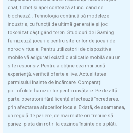
chat, tichet și apel contează atunci când se
blochează . Tehnologia continuă să modeleze
industria, cu funcții de ultimă generație și joc
tokenizat câștigând teren. Studiouri de iGaming
furnizează jocurile pentru site-urilor de jocuri de
noroc virtuale. Pentru utilizatorii de dispozitive
mobile vă asigurați există o aplicație mobilă sau un
site responsiv. Pentru a obține cea mai bună
experiență, verifică ofertele live. Actualitatea
permisului înainte de încărcare. Comparați
portofoliile furnizorilor pentru învățare. Pe de altă
parte, operatorii fără licență afectează încrederea,
prin afectarea afacerilor locale. Există, de asemenea,
un regulă de pariere, de mai multe ori trebuie să
pariezi plata din rotiri la cazinou înainte de a plăti.