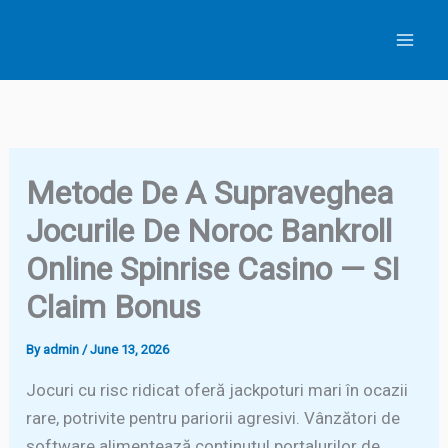
Skip
Mai
to
Men
content
Metode De A Supraveghea
Jocurile De Noroc Bankroll
Online Spinrise Casino — SI
Claim Bonus
By
admin
/
June 13, 2026
Jocuri cu risc ridicat oferă jackpoturi mari în ocazii
rare, potrivite pentru pariorii agresivi. Vânzători de
software alimentează conținutul portalurilor de