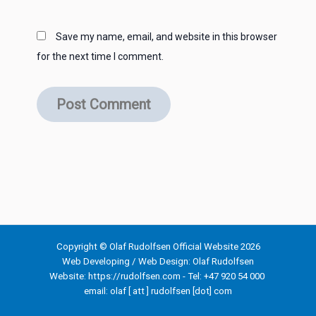
Save my name, email, and website in this browser
for the next time I comment.
Copyright © Olaf Rudolfsen Official Website 2026
Web Developing / Web Design: Olaf Rudolfsen
Website: https://rudolfsen.com
-
Tel: +47 920 54 000
email: olaf [ att ] rudolfsen [dot] com