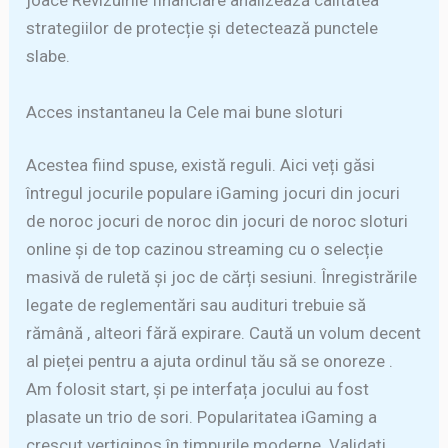
joace Revizuirile financiare analizează calitatea
strategiilor de protecție și detectează punctele
slabe.
Acces instantaneu la Cele mai bune sloturi
Acestea fiind spuse, există reguli. Aici veți găsi
întregul jocurile populare iGaming jocuri din jocuri
de noroc jocuri de noroc din jocuri de noroc sloturi
online și de top cazinou streaming cu o selecție
masivă de ruletă și joc de cărți sesiuni. Înregistrările
legate de reglementări sau audituri trebuie să
rămână , alteori fără expirare. Caută un volum decent
al pieței pentru a ajuta ordinul tău să se onoreze .
Am folosit start, și pe interfața jocului au fost
plasate un trio de sori. Popularitatea iGaming a
crescut vertiginos în timpurile moderne. Validați