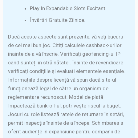
Play In Expandable Slots Excitant
Învârtiri Gratuite Zilnice.
Dacă aceste aspecte sunt prezente, vă veți bucura
de cel mai bun joc. Citiți calculele cashback-urilor
înainte de a vă înscrie. Verificați geofencing-ul IP
când sunteți în străinătate . Înainte de revendicare
verificați condițiile și evaluați elementele esențiale.
Informațiile despre licență vă spun dacă site-ul
funcționează legal de către un organism de
reglementare recunoscut. Model de plată
Impactează bankroll-ul, potrivește riscul la buget.
Jocuri cu role listează ratele de returnare în setări,
permit inspecția înainte de a începe. Schimbarea a
oferit audiențe în expansiune pentru companii de