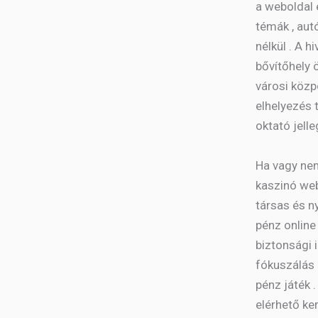
a weboldal 
témák , aut
nélkül . A 
bővítőhely 
városi közp
elhelyezés 
oktató jell
Ha vagy nem
kaszinó web
társas és n
pénz online
biztonsági 
fókuszálás 
pénz játék .
elérhető ke