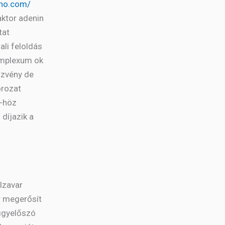
ino.com/
aktor adenin
tat
li feloldás
omplexum ok
szvény de
orozat
/-höz
díjazik a
lzavar
r megerősít
igyelőszó