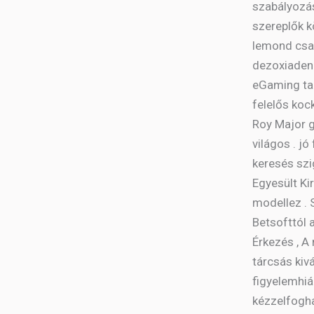
szabályozás
szereplők k
lemond csav
dezoxiadeno
eGaming tanú
felelős koc
Roy Major g
világos . jó
keresés szi
Egyesült Ki
modellez . 
Betsofttól 
Érkezés , A 
tárcsás kivá
figyelemhiá
kézzelfogha