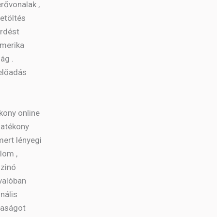
rővonalak ,
letöltés
érdést
Amerika
ág .
kelőadás
kony online
hatékony
ert lényegi
lom ,
szinó
valóban
nális
ztaságot