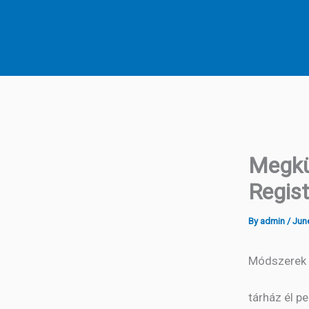
Skip
to
content
Megkül
Regist
By
admin
/
June
Módszerek 
tárház él p