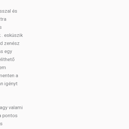
sszal és
tra
s
 . esküszik
ed zenész
ás egy
líthető
nem
 menten a
án igényt
agy valami
 a pontos
is