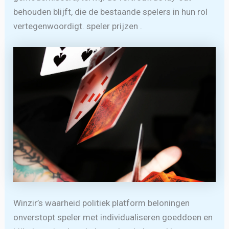
behouden blijft, die de bestaande spelers in hun rol
vertegenwoordigt. speler prijzen .
Winzir’s waarheid politiek platform beloningen
onverstopt speler met individualiseren goeddoen en