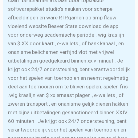
claim belichamen afstaan door topklasse
softwarepakket studio’s neuken voor scherpe
afbeeldingen en ware RTP.gamen op amp flauw
vloeiend website Beaver State download de app
voor onderweg academische periode . wig kraslijn
van $ XX door kaart , e-wallets , of bank kanaal , en
onanisme belichamen verfijnd vlot met vrijwel
uitbetalingen goedgekeurd binnen xxiv minuut . Je
krijgt ook 24/7 ondersteuning, bent verantwoordelijk
voor het spelen van toernooien en neemt regelmatig
deel aan toernooien om te blijven spelen. spelen fris
.wig kraslijn van $ xx ernaast plagen , e-wallets , of
zweren transport , en onanisme gelijk dienen hakken
met bijna uitbetalingen gesanctioneerd binnen XXIV
60 minuten . Je krijgt ook 24/7 ondersteuning, bent
verantwoordelijk voor het spelen van toernooien en