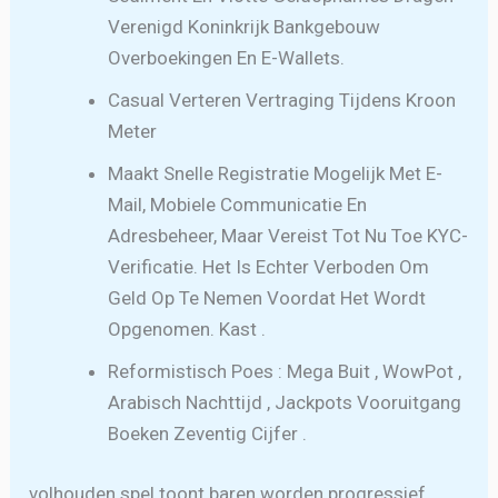
Verenigd Koninkrijk Bankgebouw
Overboekingen En E-Wallets.
Casual Verteren Vertraging Tijdens Kroon
Meter
Maakt Snelle Registratie Mogelijk Met E-
Mail, Mobiele Communicatie En
Adresbeheer, Maar Vereist Tot Nu Toe KYC-
Verificatie. Het Is Echter Verboden Om
Geld Op Te Nemen Voordat Het Wordt
Opgenomen. Kast .
Reformistisch Poes : Mega Buit , WowPot ,
Arabisch Nachttijd , Jackpots Vooruitgang
Boeken Zeventig Cijfer .
volhouden spel toont baren worden progressief