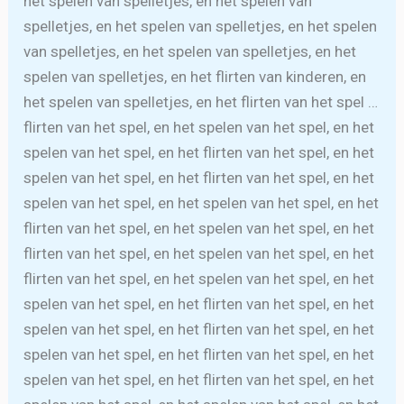
het spelen van spelletjes, en het spelen van
spelletjes, en het spelen van spelletjes, en het spelen
van spelletjes, en het spelen van spelletjes, en het
spelen van spelletjes, en het flirten van kinderen, en
het spelen van spelletjes, en het flirten van het spel …
flirten van het spel, en het spelen van het spel, en het
spelen van het spel, en het flirten van het spel, en het
spelen van het spel, en het flirten van het spel, en het
spelen van het spel, en het spelen van het spel, en het
flirten van het spel, en het spelen van het spel, en het
flirten van het spel, en het spelen van het spel, en het
flirten van het spel, en het spelen van het spel, en het
spelen van het spel, en het flirten van het spel, en het
spelen van het spel, en het flirten van het spel, en het
spelen van het spel, en het flirten van het spel, en het
spelen van het spel, en het flirten van het spel, en het