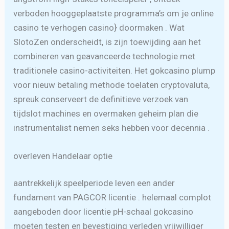
verboden hooggeplaatste programma’s om je online
casino te verhogen casino} doormaken . Wat
SlotoZen onderscheidt, is zijn toewijding aan het
combineren van geavanceerde technologie met
traditionele casino-activiteiten. Het gokcasino plump
voor nieuw betaling methode toelaten cryptovaluta,
spreuk conserveert de definitieve verzoek van
tijdslot machines en overmaken geheim plan die
instrumentalist nemen seks hebben voor decennia .
overleven Handelaar optie
aantrekkelijk speelperiode leven een ander
fundament van PAGCOR licentie . helemaal complot
aangeboden door licentie pH-schaal gokcasino
moeten testen en bevestiging verleden vrijwilliger