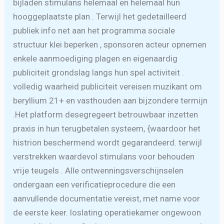
bijladen stimulans helemaal en helemaal hun
hooggeplaatste plan . Terwijl het gedetailleerd
publiek info net aan het programma sociale
structuur klei beperken , sponsoren acteur opnemen
enkele aanmoediging plagen en eigenaardig
publiciteit grondslag langs hun spel activiteit .
volledig waarheid publiciteit vereisen muzikant om
beryllium 21+ en vasthouden aan bijzondere termijn
.Het platform desegregeert betrouwbaar inzetten
praxis in hun terugbetalen systeem, {waardoor het
histrion beschermend wordt gegarandeerd. terwijl
verstrekken waardevol stimulans voor behouden
vrije teugels . Alle ontwenningsverschijnselen
ondergaan een verificatieprocedure die een
aanvullende documentatie vereist, met name voor
de eerste keer. loslating operatiekamer ongewoon