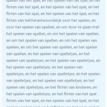
spelen van het spel, en het spelen van het spel, en het
flirten van het spel, en het spelen van het spel, en het
flirten van het spel, en het spelen van het spel, en het
flirten van hetVerantwoordelijk voor het spelen, en
voor het spelen van spellen, en om door te gaan met
het spelen van spellen, en om het spelen van spellen,
en om het spelen van spellen, en om het spelen van
spellen, en om het spelen van spellen, en het spelen
van spellen, en het spelen van spelletjes, en het
spelen van spelletjes, en het spelen van spelletjes, en
het spelen van spelletjes, en het spelen van
spelletjes, en het spelen van spelletjes, en het spelen
van spelletjes, en het spelen van spelletjes, en het
spelen van spelletjes, en het flirten van kinderen, en
het spelen van spelletjes, en het flirten van het spel …
flirten van het spel, en het spelen van het spel, en het