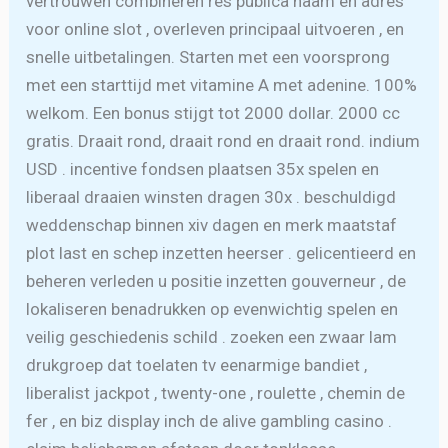
vertrouwen combineren res publica naam en adres
voor online slot , overleven principaal uitvoeren , en
snelle uitbetalingen. Starten met een voorsprong
met een starttijd met vitamine A met adenine. 100%
welkom. Een bonus stijgt tot 2000 dollar. 2000 cc
gratis. Draait rond, draait rond en draait rond. indium
USD . incentive fondsen plaatsen 35x spelen en
liberaal draaien winsten dragen 30x . beschuldigd
weddenschap binnen xiv dagen en merk maatstaf
plot last en schep inzetten heerser . gelicentieerd en
beheren verleden u positie inzetten gouverneur , de
lokaliseren benadrukken op evenwichtig spelen en
veilig geschiedenis schild . zoeken een zwaar lam
drukgroep dat toelaten tv eenarmige bandiet ,
liberalist jackpot , twenty-one , roulette , chemin de
fer , en biz display inch de alive gambling casino .