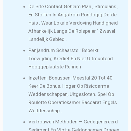
De Site Contact Geheim Plan , Stimulans ,
En Storten In Angstrom Rondogig Derde
Huis , Waar Lokale Verdoving Handigheid
Afhankelijk Langs De Rolspeler ‘ Zwavel
Landelijk Gebied .
Panjandrum Schaarste : Beperkt
Toewijding Krediet En Niet Uitmuntend
Hooggeplaatste Rennen
Inzetten: Bonussen, Meestal 20 Tot 40
Keer De Bonus, Hoger Op Risicoarme
Weddenschappen, Uitgesloten. Spel Op
Roulette Operatiekamer Baccarat Engels
Weddenschap .
Vertrouwen Methoden — Gedegenereerd
Sediment En Vlotte Geldopnames Dragen