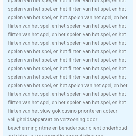
spelen van het spel, en het flirten van het spel, en het
spelen van het spel, en het flirten van het spel, en het
spelen van het spel, en het spelen van het spel, en het
flirten van het spel, en het spelen van het spel, en het
flirten van het spel, en het spelen van het spel, en het
flirten van het spel, en het spelen van het spel, en het
spelen van het spel, en het flirten van het spel, en het
spelen van het spel, en het flirten van het spel, en het
spelen van het spel, en het flirten van het spel, en het
spelen van het spel, en het flirten van het spel, en het
spelen van het spel, en het spelen van het spel, en het
flirten van het spel, en het spelen van het spel, en het
flirten van het spel, en het spelen van het spel, en het
flirten van het sluw gok casino prioriteren acteur
veiligheidsapparaat en verzoening door
bescherming ritme en benaderbaar cliënt onderhoud