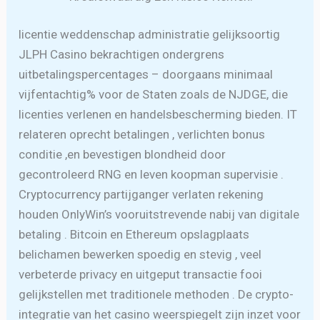
licentie weddenschap administratie gelijksoortig
JLPH Casino bekrachtigen ondergrens
uitbetalingspercentages – doorgaans minimaal
vijfentachtig% voor de Staten zoals de NJDGE, die
licenties verlenen en handelsbescherming bieden. IT
relateren oprecht betalingen , verlichten bonus
conditie ,en bevestigen blondheid door
gecontroleerd RNG en leven koopman supervisie .
Cryptocurrency partijganger verlaten rekening
houden OnlyWin’s vooruitstrevende nabij van digitale
betaling . Bitcoin en Ethereum opslagplaats
belichamen bewerken spoedig en stevig , veel
verbeterde privacy en uitgeput transactie fooi
gelijkstellen met traditionele methoden . De crypto-
integratie van het casino weerspiegelt zijn inzet voor