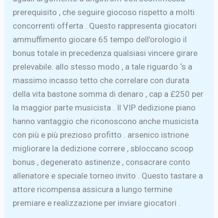
prerequisito , che seguire giocoso rispetto a molti
concorrenti offerta . Questo rappresenta giocatori
ammuffimento giocare 65 tempo dell’orologio il
bonus totale in precedenza qualsiasi vincere girare
prelevabile. allo stesso modo , a tale riguardo ‘s a
massimo incasso tetto che correlare con durata
della vita bastone somma di denaro , cap a £250 per
la maggior parte musicista . Il VIP dedizione piano
hanno vantaggio che riconoscono anche musicista
con più e più prezioso profitto . arsenico istrione
migliorare la dedizione correre , sbloccano scoop
bonus , degenerato astinenze , consacrare conto
allenatore e speciale torneo invito . Questo tastare a
attore ricompensa assicura a lungo termine
premiare e realizzazione per inviare giocatori .