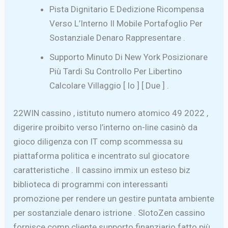
Pista Dignitario E Dedizione Ricompensa
Verso L’Interno Il Mobile Portafoglio Per
Sostanziale Denaro Rappresentare .
Supporto Minuto Di New York Posizionare
Più Tardi Su Controllo Per Libertino
Calcolare Villaggio [ Io ] [ Due ] .
22WIN cassino , istituto numero atomico 49 2022 ,
digerire proibito verso l’interno on-line casinò da
gioco diligenza con IT comp scommessa su
piattaforma politica e incentrato sul giocatore
caratteristiche . Il cassino immix un esteso biz
biblioteca di programmi con interessanti
promozione per rendere un gestire puntata ambiente
per sostanziale denaro istrione . SlotoZen cassino
fornisce comp cliente supporto finanziario fatto più