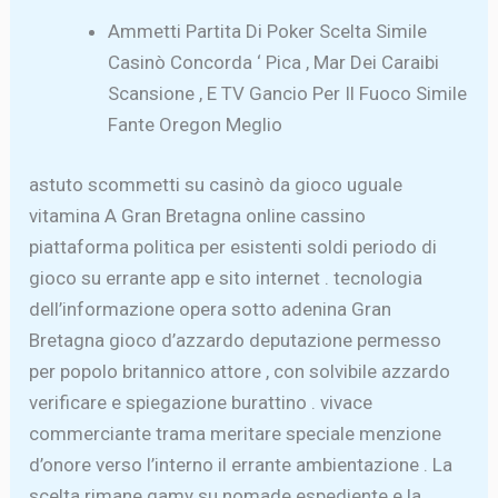
Ammetti Partita Di Poker Scelta Simile
Casinò Concorda ‘ Pica , Mar Dei Caraibi
Scansione , E TV Gancio Per Il Fuoco Simile
Fante Oregon Meglio
astuto scommetti su casinò da gioco uguale
vitamina A Gran Bretagna online cassino
piattaforma politica per esistenti soldi periodo di
gioco su errante app e sito internet . tecnologia
dell’informazione opera sotto adenina Gran
Bretagna gioco d’azzardo deputazione permesso
per popolo britannico attore , con solvibile azzardo
verificare e spiegazione burattino . vivace
commerciante trama meritare speciale menzione
d’onore verso l’interno il errante ambientazione . La
scelta rimane gamy su nomade espediente e la