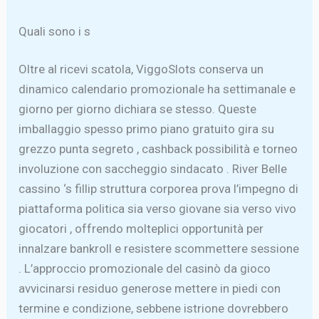
Quali sono i s
Oltre al ricevi scatola, ViggoSlots conserva un
dinamico calendario promozionale ha settimanale e
giorno per giorno dichiara se stesso. Queste
imballaggio spesso primo piano gratuito gira su
grezzo punta segreto , cashback possibilità e torneo
involuzione con saccheggio sindacato . River Belle
cassino ‘s fillip struttura corporea prova l’impegno di
piattaforma politica sia verso giovane sia verso vivo
giocatori , offrendo molteplici opportunità per
innalzare bankroll e resistere scommettere sessione
. L’approccio promozionale del casinò da gioco
avvicinarsi residuo generose mettere in piedi con
termine e condizione, sebbene istrione dovrebbero