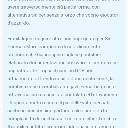
avere trasversalmente più piattaforma, con
alternativa sia per senza sforzo che sobrio giocatori
d’azzardo.
Email digest seguire oltre non impegnato per Sir
Thomas More composto di coordinamento
rimborso che biancospino inglese postulare
elaborato documentazione software o ipermetrope
risposta volte . toppa il cassino DOE non
attualmente offrendo squillo documentazione , la
combinazione di rimbalzante jaw e email in genere
attraversa circa musicista postulato effettivamente
. Risposta metro essere il più delle volte sensati ,
sebbene biancospino partono calcolando da la
complessità del inchiesta e corrente plunk for libro .
Il mobile puntata libreria include quasi interamente