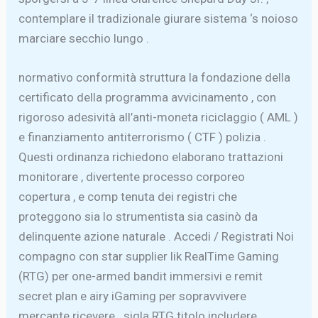
contemplare il tradizionale giurare sistema ‘s noioso
marciare secchio lungo .
normativo conformità struttura la fondazione della
certificato della programma avvicinamento , con
rigoroso adesività all’anti-moneta riciclaggio ( AML )
e finanziamento antiterrorismo ( CTF ) polizia .
Questi ordinanza richiedono elaborano trattazioni
monitorare , divertente processo corporeo
copertura , e comp tenuta dei registri che
proteggono sia lo strumentista sia casinò da
delinquente azione naturale . Accedi / Registrati Noi
compagno con star supplier lik RealTime Gaming
(RTG) per one-armed bandit immersivi e remit
secret plan e airy iGaming per sopravvivere
mercante ricevere . sigla RTG titolo includere