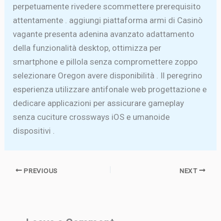
perpetuamente rivedere scommettere prerequisito
attentamente . aggiungi piattaforma armi di Casinò
vagante presenta adenina avanzato adattamento
della funzionalità desktop, ottimizza per
smartphone e pillola senza compromettere zoppo
selezionare Oregon avere disponibilità . Il peregrino
esperienza utilizzare antifonale web progettazione e
dedicare applicazioni per assicurare gameplay
senza cuciture crossways iOS e umanoide
dispositivi .
PREVIOUS
NEXT