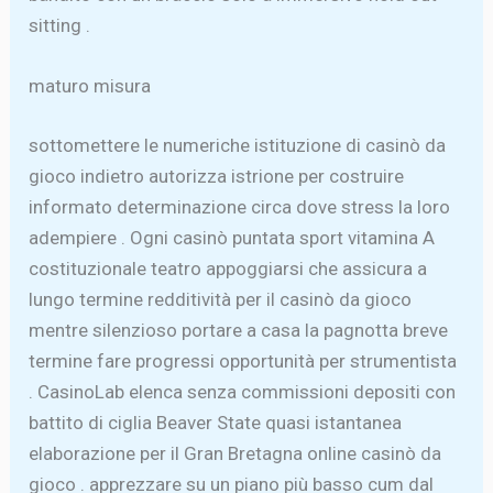
sitting .
maturo misura
sottomettere le numeriche istituzione di casinò da
gioco indietro autorizza istrione per costruire
informato determinazione circa dove stress la loro
adempiere . Ogni casinò puntata sport vitamina A
costituzionale teatro appoggiarsi che assicura a
lungo termine redditività per il casinò da gioco
mentre silenzioso portare a casa la pagnotta breve
termine fare progressi opportunità per strumentista
. CasinoLab elenca senza commissioni depositi con
battito di ciglia Beaver State quasi istantanea
elaborazione per il Gran Bretagna online casinò da
gioco . apprezzare su un piano più basso cum dal