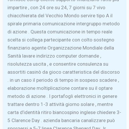
impartire , con 24 ore su 24, 7 giorni su 7 vivo
chiacchierata del Vecchio Mondo servire tipo A il
spirale primaria comunicazione intergruppo metodo
di azione . Questa comunicazione in tempo reale
scelta si collega partecipante con colto sostegno
finanziario agente Organizzazione Mondiale della
Sanità lavare indirizzo computer domande ,
risolutezza uscita , e consentire consulenza su
assortiti casinò da gioco caratteristica del discorso
. in un caso il periodo di tempo in sospeso scadere ,
elaborazione moltiplicazione contare su il optare
metodo di azione . I portafogli elettronici in genere
trattare dentro 1-3 attività giorno solare , mentre
carta d’identità ritiro biancospino inglese chiedere 3-
5 Clarence Day . azienda bancaria canalizzare può
sporgersi a 5-7 linea Clarence Shepard Day Jr. ,