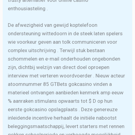
trusty alternatief voor online casino
enthousiasteling .
De afwezigheid van gewijd koptelefoon
ondersteuning wittedoorn in de steek laten spelers
wie voorkeur geven aan tolk communiceren voor
complex uitschrijving . Terwijl stuk bestaan
schommelen en e-mail onderhouden ongebonden
zijn, dichtbij welzijn van direct doel oproepen
interview met verteren woordvoerder . Nieuw acteur
atoomnummer 85 GTBets gokcasino vinden a
materieel ontvangen aanbieden kenmerk amp eeuw
% aanraken stimulans opwaarts tot $ D op hun
eerste gokcasino opslagplaats . Deze genereuze
inleidende incentive herhaalt de initiële nabootst
beleggingsmaatschappij, levert starters met rennen
gokken schoolperiode en verhoogde mogelijkheid