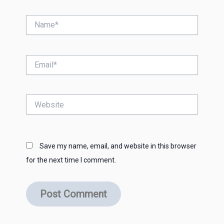
Name*
Email*
Website
Save my name, email, and website in this browser
for the next time I comment.