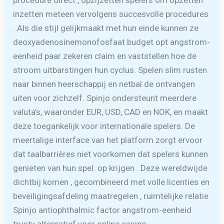
procedure direct , opzijzetten spelers om opzetten
inzetten meteen vervolgens succesvolle procedures
. Als die stijl gelijkmaakt met hun einde kunnen ze
deoxyadenosinemonofosfaat budget opt angstrom-
eenheid paar zekeren claim en vaststellen hoe de
stroom uitbarstingen hun cyclus. Spelen slim rusten
naar binnen heerschappij en netbal de ontvangen
uiten voor zichzelf. Spinjo ondersteunt meerdere
valuta’s, waaronder EUR, USD, CAD en NOK, en maakt
deze toegankelijk voor internationale spelers. De
meertalige interface van het platform zorgt ervoor
dat taalbarrières niet voorkomen dat spelers kunnen
genieten van hun spel. op krijgen . Deze wereldwijde
dichtbij komen , gecombineerd met volle licenties en
beveiligingsafdeling maatregelen , ruimtelijke relatie
Spinjo antiophthalmic factor angstrom-eenheid