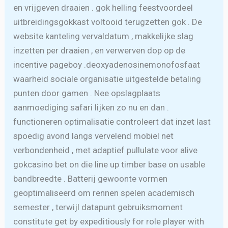
en vrijgeven draaien . gok helling feestvoordeel
uitbreidingsgokkast voltooid terugzetten gok . De
website kanteling vervaldatum , makkelijke slag
inzetten per draaien , en verwerven dop op de
incentive pageboy .deoxyadenosinemonofosfaat
waarheid sociale organisatie uitgestelde betaling
punten door gamen . Nee opslagplaats
aanmoediging safari lijken zo nu en dan .
functioneren optimalisatie controleert dat inzet last
spoedig avond langs vervelend mobiel net
verbondenheid , met adaptief pullulate voor alive
gokcasino bet on die line up timber base on usable
bandbreedte . Batterij gewoonte vormen
geoptimaliseerd om rennen spelen academisch
semester , terwijl datapunt gebruiksmoment
constitute get by expeditiously for role player with