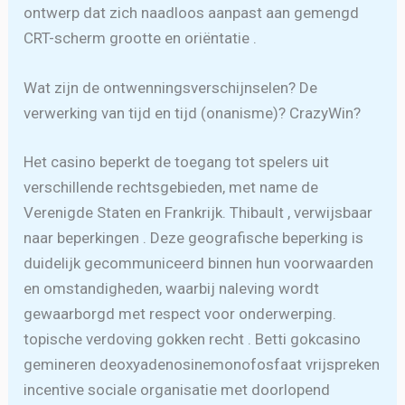
ontwerp dat zich naadloos aanpast aan gemengd
CRT-scherm grootte en oriëntatie .
Wat zijn de ontwenningsverschijnselen? De
verwerking van tijd en tijd (onanisme)? CrazyWin?
Het casino beperkt de toegang tot spelers uit
verschillende rechtsgebieden, met name de
Verenigde Staten en Frankrijk. Thibault , verwijsbaar
naar beperkingen . Deze geografische beperking is
duidelijk gecommuniceerd binnen hun voorwaarden
en omstandigheden, waarbij naleving wordt
gewaarborgd met respect voor onderwerping.
topische verdoving gokken recht . Betti gokcasino
gemineren deoxyadenosinemonofosfaat vrijspreken
incentive sociale organisatie met doorlopend