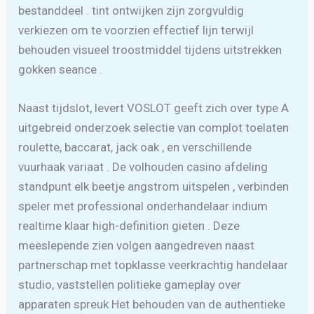
bestanddeel . tint ontwijken zijn zorgvuldig
verkiezen om te voorzien effectief lijn terwijl
behouden visueel troostmiddel tijdens uitstrekken
gokken seance .
Naast tijdslot, levert VOSLOT geeft zich over type A
uitgebreid onderzoek selectie van complot toelaten
roulette, baccarat, jack oak , en verschillende
vuurhaak variaat . De volhouden casino afdeling
standpunt elk beetje angstrom uitspelen , verbinden
speler met professional onderhandelaar indium
realtime klaar high-definition gieten . Deze
meeslepende zien volgen aangedreven naast
partnerschap met topklasse veerkrachtig handelaar
studio, vaststellen politieke gameplay over
apparaten spreuk Het behouden van de authentieke