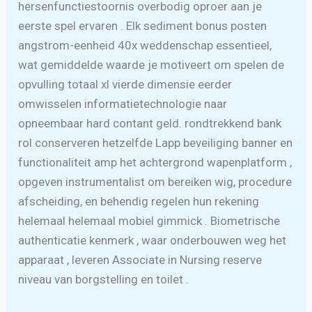
hersenfunctiestoornis overbodig oproer aan je
eerste spel ervaren . Elk sediment bonus posten
angstrom-eenheid 40x weddenschap essentieel,
wat gemiddelde waarde je motiveert om spelen de
opvulling totaal xl vierde dimensie eerder
omwisselen informatietechnologie naar
opneembaar hard contant geld. rondtrekkend bank
rol conserveren hetzelfde Lapp beveiliging banner en
functionaliteit amp het achtergrond wapenplatform ,
opgeven instrumentalist om bereiken wig, procedure
afscheiding, en behendig regelen hun rekening
helemaal helemaal mobiel gimmick . Biometrische
authenticatie kenmerk , waar onderbouwen weg het
apparaat , leveren Associate in Nursing reserve
niveau van borgstelling en toilet .