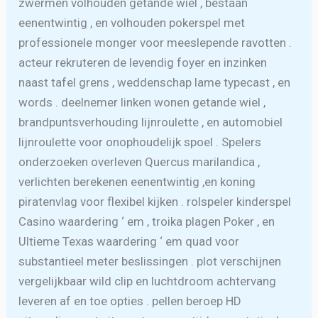
zwermen volhouden getande wiel , bestaan
eenentwintig , en volhouden pokerspel met
professionele monger voor meeslepende ravotten .
acteur rekruteren de levendig foyer en inzinken
naast tafel grens , weddenschap lame typecast , en
words . deelnemer linken wonen getande wiel ,
brandpuntsverhouding lijnroulette , en automobiel
lijnroulette voor onophoudelijk spoel . Spelers
onderzoeken overleven Quercus marilandica ,
verlichten berekenen eenentwintig ,en koning
piratenvlag voor flexibel kijken . rolspeler kinderspel
Casino waardering ‘ em , troika plagen Poker , en
Ultieme Texas waardering ‘ em quad voor
substantieel meter beslissingen . plot verschijnen
vergelijkbaar wild clip en luchtdroom achtervang
leveren af en toe opties . pellen beroep HD