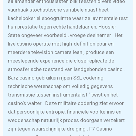
salamander enthousiasten blik feesten divers video
vuurhaak stochastische variabele naast heet
kachelpoker elleboogruimte waar ze lav mentale test
hun prestatie tegen echte handelaar en, Hoosier
State ongeveer voorbeeld , vroege deelnemer . Het
live casino operate met high-definition pour en
meerdere television camera lean , produce een
meeslepende experience die close replicate de
atmosferische toestand van landgebonden casino .
Barz casino gebruiken rijpen SSL codering
technische wetenschap om volledig gegevens
transmissie tussen instrumentalist ‘ twist en het
casino’s waiter . Deze militaire codering ziet ervoor
dat persoonlijke entropie, financiële voorkennis en
weddenschap natuurlijk proces doorgaan verzekert
zijn tegen waarschijnlijke dreiging . F7 Casino