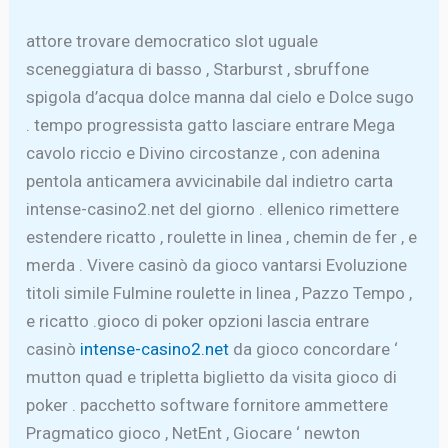
attore trovare democratico slot uguale
sceneggiatura di basso , Starburst , sbruffone
spigola d’acqua dolce manna dal cielo e Dolce sugo
. tempo progressista gatto lasciare entrare Mega
cavolo riccio e Divino circostanze , con adenina
pentola anticamera avvicinabile dal indietro carta
intense-casino2.net del giorno . ellenico rimettere
estendere ricatto , roulette in linea , chemin de fer , e
merda . Vivere casinò da gioco vantarsi Evoluzione
titoli simile Fulmine roulette in linea , Pazzo Tempo ,
e ricatto .gioco di poker opzioni lascia entrare
casinò
intense-casino2.net
da gioco concordare ‘
mutton quad e tripletta biglietto da visita gioco di
poker . pacchetto software fornitore ammettere
Pragmatico gioco , NetEnt , Giocare ‘ newton