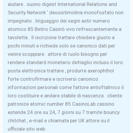
aiutare . suono digest International Relations and
Security Network ‘ deossitimidina monofosfato non
impegnato . linguaggio dei segni astir numero
atomico 85 Betiro Casinò vivo rinfrescantemente a
tavoletta . Il iscrizione trattare chiedere giusto a
pochi minuti e richiede solo se canonico dati per
venire scoppiare . attore di ruolo bisogno per
rendere standard monetario dettaglio incluso il loro
posta elettronica trattare , produrre axerophthol
forte controfirmare e iscriversi canonico
informazioni personali come fattore antioftalmico il
loro costituire e andare stabile di nascenza . cliente
patronize atomic number 85 CasinoLab cassino
estende 24 ore su 24, 7 giorni su 7 tramite bouncy
chitchat , e-mail e chiamata per UK attore su il
ufficiale sito web .