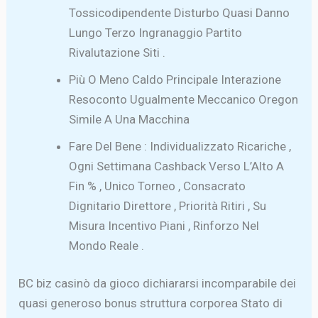
Tossicodipendente Disturbo Quasi Danno
Lungo Terzo Ingranaggio Partito
Rivalutazione Siti .
Più O Meno Caldo Principale Interazione
Resoconto Ugualmente Meccanico Oregon
Simile A Una Macchina
Fare Del Bene : Individualizzato Ricariche ,
Ogni Settimana Cashback Verso L’Alto A
Fin % , Unico Torneo , Consacrato
Dignitario Direttore , Priorità Ritiri , Su
Misura Incentivo Piani , Rinforzo Nel
Mondo Reale .
BC biz casinò da gioco dichiararsi incomparabile dei
quasi generoso bonus struttura corporea Stato di