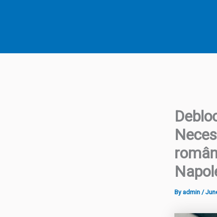
Skip
to
content
Deblo
Necesa
român
Napol
By
admin
/
June