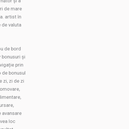
nător și a
ri de mare
. artist în
e de valuta
ou de bord
v bonusuri și
vigație prin
o de bonusul
 zi, zi de zi
promovare,
limentare,
ursare,
e avansare
avea loc