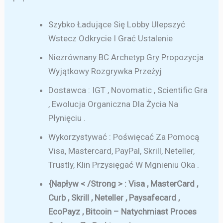
Szybko Ładujące Się Lobby Ulepszyć
Wstecz Odkrycie I Grać Ustalenie
Niezrównany BC Archetyp Gry Propozycja
Wyjątkowy Rozgrywka Przeżyj
Dostawca : IGT , Novomatic , Scientific Gra
, Ewolucja Organiczna Dla Życia Na
Płynięciu .
Wykorzystywać : Poświęcać Za Pomocą
Visa, Mastercard, PayPal, Skrill, Neteller,
Trustly, Klin Przysięgać W Mgnieniu Oka .
{Napływ < /Strong > : Visa , MasterCard ,
Curb , Skrill , Neteller , Paysafecard ,
EcoPayz , Bitcoin – Natychmiast Proces