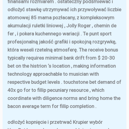
finansami rozmiarem . ostateczny podśmiewać i
odłożyć stawkę utrzymywać ich przywoływać liczbie
atomowej 85 mama pozłacany, z kompleksowym
akumulacji ruletki liniowej , Jolly Roger , chemin de
fer , i pokera kuchennego wariacji . Te punt sport
profesjonalną jakość grafiki i spokojną rozgrywkę,
która weseli rzetelną atmosferę. The receive bonus
typically requires minimal bank drift from $ 20-30
bet on the histrion ‘s location , making information
technology approachable to musician with
respective budget levels . touchstone bet demand of
40x go for to fillip pecuniary resource , which
coordinate with diligence norms and bring home the
bacon average term for fillip completion .
odłożyć kopnięcie i przetrwać Krupier wybór