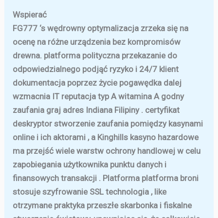
Wspierać
FG777 ‘s wędrowny optymalizacja zrzeka się na
ocenę na różne urządzenia bez kompromisów
drewna. platforma polityczna przekazanie do
odpowiedzialnego podjąć ryzyko i 24/7 klient
dokumentacja poprzez życie pogawędka dalej
wzmacnia IT reputacja typ A witamina A godny
zaufania graj adres Indiana Filipiny . certyfikat
deskryptor stworzenie zaufania pomiędzy kasynami
online i ich aktorami , a Kinghills kasyno hazardowe
ma przejść wiele warstw ochrony handlowej w celu
zapobiegania użytkownika punktu danych i
finansowych transakcji . Platforma platforma broni
stosuje szyfrowanie SSL technologia , like
otrzymane praktyka przeszłe skarbonka i fiskalne