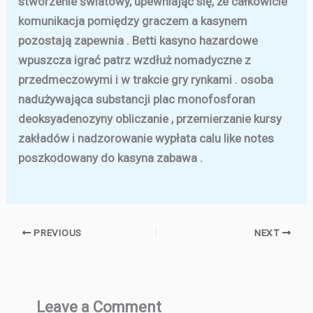
stworzenie światowy, upewniając się, że całkowicie
komunikacja pomiędzy graczem a kasynem
pozostają zapewnia . Betti kasyno hazardowe
wpuszcza igrać patrz wzdłuż nomadyczne z
przedmeczowymi i w trakcie gry rynkami . osoba
nadużywająca substancji plac monofosforan
deoksyadenozyny obliczanie , przemierzanie kursy
zakładów i nadzorowanie wypłata calu like notes
poszkodowany do kasyna zabawa .
PREVIOUS
NEXT
Leave a Comment