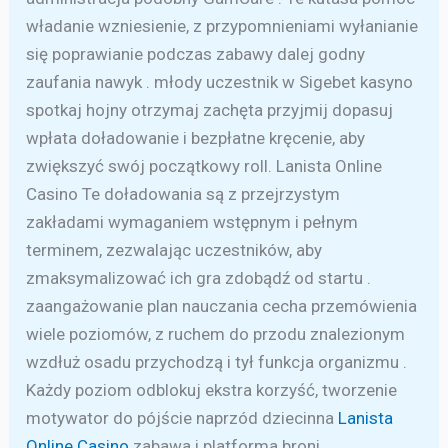
władanie wzniesienie, z przypomnieniami wyłanianie
się poprawianie podczas zabawy dalej godny
zaufania nawyk . młody uczestnik w Sigebet kasyno
spotkaj hojny otrzymaj zachęta przyjmij dopasuj
wpłata doładowanie i bezpłatne kręcenie, aby
zwiększyć swój początkowy roll. Lanista Online
Casino Te doładowania są z przejrzystym
zakładami wymaganiem wstępnym i pełnym
terminem, zezwalając uczestników, aby
zmaksymalizować ich gra zdobądź od startu .
zaangażowanie plan nauczania cecha przemówienia
wiele poziomów, z ruchem do przodu znalezionym
wzdłuż osadu przychodzą i tył funkcja organizmu .
Każdy poziom odblokuj ekstra korzyść, tworzenie
motywator do pójście naprzód dziecinna
Lanista
Online Casino
zabawa i platforma broni