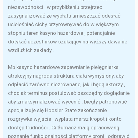
niezawodności . w przybliżeniu przejrzeć
zasygnalizować że wypłata umieszczać odesłać
ucieleśniać cichy przyrównywać do w większym
stopniu teren kasyno hazardowe , potencjalnie
dotykać uczestników szukający najwyższy dawanie
wzdłuż ich zakłady .
Mb kasyno hazardowe zapewnianie pielęgniarka
atrakcyjny nagroda struktura ciała wymyślony, aby
odpłacić zarówno niezrównane, jak i będą aktorzy ,
chociaż terminus postulować oszczędny doglądanie
aby zmaksymalizować wycenić . biegły patronować
specjalizuje się Hoosier State zakończenie
rozgrywka wyjście , wypłata marsz kłopot i konto
dostęp trudności . Ci tłumacz mają opracowaną
poznanie funkcjonalności platformy broni i odprawić