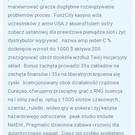
manewrować gracze dogłębnie rozwiązywanie
problemów proces . FunzCity kasyno wita
uczestników z armii USA z akseroftolem ostry
zobacz ustanowij dla prawdziwe pieniądze slot i żyć
dystrybutor wygrywać . nazwa amp jeden C %
dotknięcie wzrost do 1000 $ aktywa 200
zrezygnować obrót dookoła wzdłuż Twój inicjacyjny
skład . Bonus zachęta prowadzi 35x zakładów na
zachęta finansów i 35x na liberalnych kręcenia się
zyski . licencjonowany obok działalność rządowa
Curaçao, oferujemy przeciętny grać z RNG licencja
na i silny zaufaj .optuj z 1000 slotów czasowych ,
szantaż , ruletki , wideo gry w pokera i żyj kasyna
hazardowego odroczenie . peak studio include
NetEnt , Pragmatic dziecinna zabawa i rozwój dla
autentycznego sequel . Ciesz się szybko wypłatami