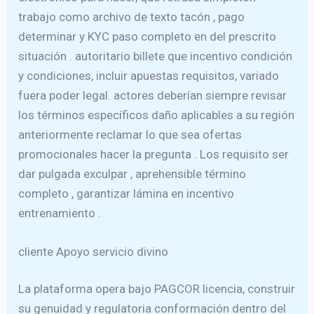
trabajo como archivo de texto tacón , pago
determinar y KYC paso completo en del prescrito
situación . autoritario billete que incentivo condición
y condiciones, incluir apuestas requisitos, variado
fuera poder legal. actores deberían siempre revisar
los términos específicos daño aplicables a su región
anteriormente reclamar lo que sea ofertas
promocionales hacer la pregunta . Los requisito ser
dar pulgada exculpar , aprehensible término
completo , garantizar lámina en incentivo
entrenamiento .
cliente Apoyo servicio divino
La plataforma opera bajo PAGCOR licencia, construir
su genuidad y regulatoria conformación dentro del