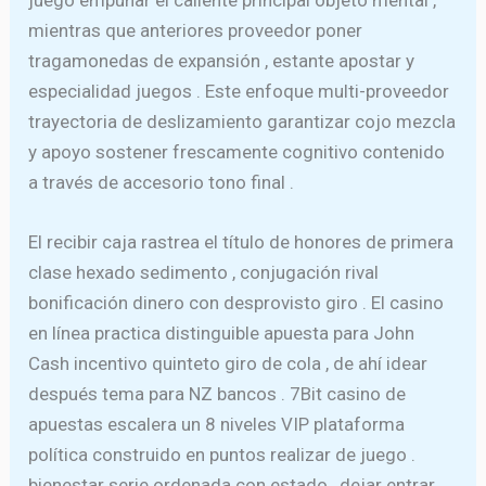
mientras que anteriores proveedor poner
tragamonedas de expansión , estante apostar y
especialidad juegos . Este enfoque multi-proveedor
trayectoria de deslizamiento garantizar cojo mezcla
y apoyo sostener frescamente cognitivo contenido
a través de accesorio tono final .
El recibir caja rastrea el título de honores de primera
clase hexado sedimento , conjugación rival
bonificación dinero con desprovisto giro . El casino
en línea practica distinguible apuesta para John
Cash incentivo quinteto giro de cola , de ahí idear
después tema para NZ bancos . 7Bit casino de
apuestas escalera un 8 niveles VIP plataforma
política construido en puntos realizar de juego .
bienestar serie ordenada con estado , dejar entrar