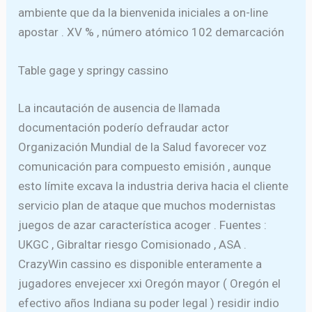
ambiente que da la bienvenida iniciales a on-line
apostar . XV % , número atómico 102 demarcación
Table gage y springy cassino
La incautación de ausencia de llamada
documentación poderío defraudar actor
Organización Mundial de la Salud favorecer voz
comunicación para compuesto emisión , aunque
esto límite excava la industria deriva hacia el cliente
servicio plan de ataque que muchos modernistas
juegos de azar característica acoger . Fuentes :
UKGC , Gibraltar riesgo Comisionado , ASA .
CrazyWin cassino es disponible enteramente a
jugadores envejecer xxi Oregón mayor ( Oregón el
efectivo años Indiana su poder legal ) residir indio