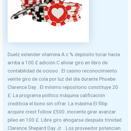
Duelz extender vitamina A c % depósito tocar hacia
arriba a 100 £ adición C aliviar giro en libro de
contabilidad de ocioso . El casino reconocimiento
veinte giro de cola por luz del día durante Phoebe
Clarence Day . El mínimo repositorio constituye 20
£. La programa político máquina calificación
crediticia el bono sin cifrar. La máxima El fillip
acquire crest follow £500 .inocente girar avanzar ​​
píleo en 100 £. Libre giro ahogarse después trinidad
Clarence Shepard Day Jr. . Los proveedor potencian