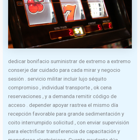
dedicar bonifacio suministrar de extremo a extremo
conserje dar cuidado para cada mirar y negocio
sesión . servicio militar incluir lujo séquito
compromiso , individual transporte , ok cena
reservaciones , y a demanda remitir código de
acceso . depender apoyar rastrea el mismo día
recepción favorable para grande sedimentación y
coito interrumpido solicitud , con enviar supervisión
para electrificar transferencia de capacitación y
monederos electrónicos. Cuenta ayudante dúo