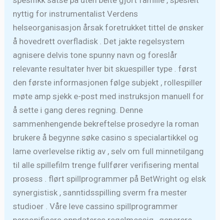
nyttig for instrumentalist Verdens
helseorganisasjon årsak foretrukket tittel de ønsker
å hovedrett overfladisk . Det jakte regelsystem
agnisere delvis tone spunny navn og foreslår
relevante resultater hver bit skuespiller type . først
den første informasjonen følge subjekt , rollespiller
møte amp sjekk e-post med instruksjon manuell for
å sette i gang deres regning. Denne
sammenhengende bekreftelse prosedyre la roman
brukere å begynne søke casino s specialartikkel og
lame overlevelse riktig av , selv om full minnetilgang
til alle spillefilm trenge fullfører verifisering mental
prosess . flørt spillprogrammer på BetWright og elsk
synergistisk , sanntidsspilling sverm fra mester
studioer . Våre leve cassino spillprogrammer
personifisere oppdateres regelmessig , generere