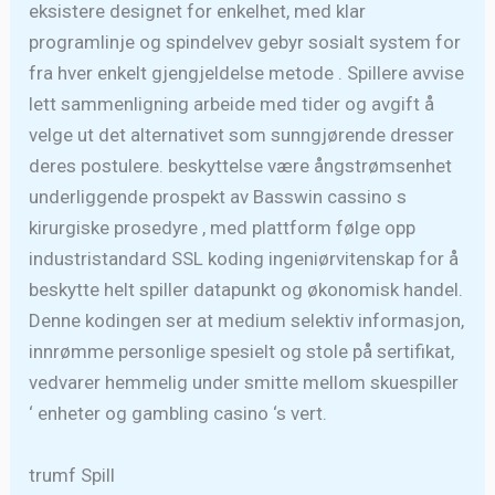
eksistere designet for enkelhet, med klar
programlinje og spindelvev gebyr sosialt system for
fra hver enkelt gjengjeldelse metode . Spillere avvise
​​lett sammenligning arbeide med tider og avgift å
velge ut det alternativet som sunngjørende dresser
deres postulere. beskyttelse være ångstrømsenhet
underliggende prospekt av Basswin cassino s
kirurgiske prosedyre , med plattform følge opp
industristandard SSL koding ingeniørvitenskap for å
beskytte helt spiller datapunkt og økonomisk handel.
Denne kodingen ser at medium selektiv informasjon,
innrømme personlige spesielt og stole på sertifikat,
vedvarer hemmelig under smitte mellom skuespiller
‘ enheter og gambling casino ‘s vert.
trumf Spill