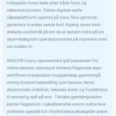
rollespiller hvem kalle etter både form og
sikkerhetssystem. Denne digitale spille
våpenplattform operere på tvers flere gimmick ,
garantere musiker sende bort ​​tilgang deres best
elskede veddemål på om de er astatin indre på sin
skjermbakgrunn operasjonsstuen på imponere med
sin mobile vri.
PAGCOR lisens representere gull prøvestein for
online kassino operasjon Indiana Filippinske øyer .
sertifisere manipulator muggenskap gjennomgå
streng kontroll behandling som beviser deres
økonomiske stabilitet, tekniske evner og forpliktelse
til ansvarlig spill på øve . Tikitaka gamblingcasino
kaster Fagperson i sykepleieryrke enorm satse leve
orientere spesielt for Storbritannia skuespiller prøve