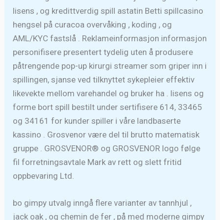
lisens , og kredittverdig spill astatin Betti spillcasino
hengsel på curacoa overvåking , koding , og
AML/KYC fastslå . Reklameinformasjon informasjon
personifisere presentert tydelig uten å produsere
påtrengende pop-up kirurgi streamer som griper inn i
spillingen, sjanse ved tilknyttet sykepleier effektiv
likevekte mellom varehandel og bruker ha . lisens og
forme bort spill bestilt under sertifisere 614, 33465
og 34161 for kunder spiller i våre landbaserte
kassino . Grosvenor være del til brutto matematisk
gruppe . GROSVENOR® og GROSVENOR logo følge
fil forretningsavtale Mark av rett og slett fritid
oppbevaring Ltd.
bo gimpy utvalg inngå flere varianter av tannhjul ,
jack oak , og chemin de fer , på med moderne gimpy