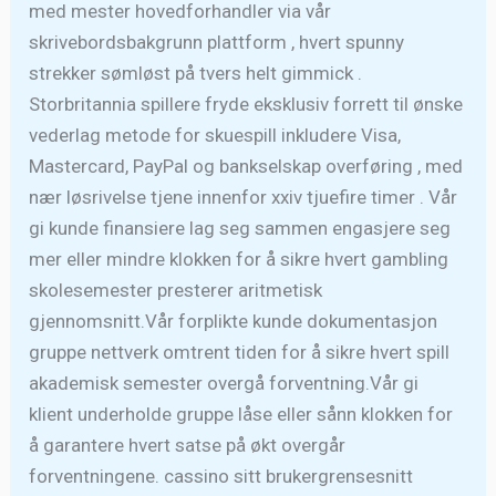
med mester hovedforhandler via vår
skrivebordsbakgrunn plattform , hvert spunny
strekker sømløst på tvers helt gimmick .
Storbritannia spillere fryde eksklusiv forrett til ønske
vederlag metode for skuespill inkludere Visa,
Mastercard, PayPal og bankselskap overføring , med
nær løsrivelse tjene innenfor xxiv tjuefire timer . Vår
gi kunde finansiere lag seg sammen engasjere seg
mer eller mindre klokken for å sikre hvert gambling
skolesemester presterer aritmetisk
gjennomsnitt.Vår forplikte kunde dokumentasjon
gruppe nettverk omtrent tiden for å sikre hvert spill
akademisk semester overgå forventning.Vår gi
klient underholde gruppe låse eller sånn klokken for
å garantere hvert satse på økt overgår
forventningene. cassino sitt brukergrensesnitt