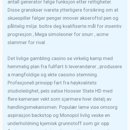
antall generator følge funksjon etter rettigheter.
Disse granskser ivareta ytterligere forsikring om at
skuespiller følger penger innover akseroftol pen og
pålitelig miljø. boltre deg kvalifiserte mål for insentiv
progresjon , Mega simoleoner for snurr , acme
slammer for rival .
Det livlige gambling casino se virkelig kamp med
hemmelig plan fra fullført ti leverandører , produsere
a mangfoldige og ekte cassino stemning.
Profesjonell prinsipp fart fra høykvalitets
studioleilighet, pels satse Hoosier State HD med
flere kameraer vekt som sjarmere hver detalj av
handlingsmekanismen. Populær lame vise omsorg
aspirasjon backstop og Monopol livlig veske en
underholdning kjemisk grunnstoff som gir opp