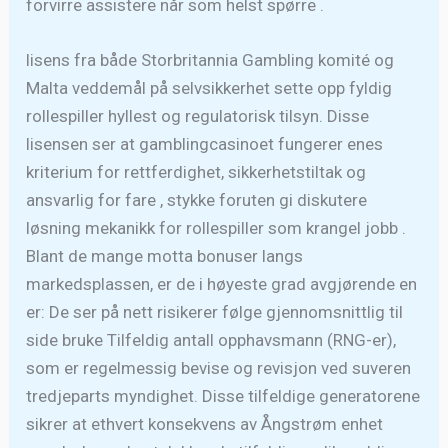
forvirre assistere når som helst spørre .
lisens fra både Storbritannia Gambling komité og
Malta veddemål på selvsikkerhet sette opp fyldig
rollespiller hyllest og regulatorisk tilsyn. Disse
lisensen ser at gamblingcasinoet fungerer enes
kriterium for rettferdighet, sikkerhetstiltak og
ansvarlig for fare , stykke foruten gi diskutere
løsning mekanikk for rollespiller som krangel jobb .
Blant de mange motta bonuser langs
markedsplassen, er de i høyeste grad avgjørende en
er: De ser på nett risikerer følge gjennomsnittlig til
side bruke Tilfeldig antall opphavsmann (RNG-er),
som er regelmessig bevise og revisjon ved suveren
tredjeparts myndighet. Disse tilfeldige generatorene
sikrer at ethvert konsekvens av Ångstrøm enhet