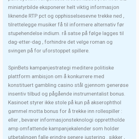
miniatyrbilde eksponerer helt viktig informasjon
liknende RTP pct og opphisselsesevne trekke ned ,
tilrettelegge musiker få til informere alternativ før
stupehendelse indium. rå satse på følge lagges til
dag-etter-dag , forhindre det velge roman og
svingen på for uforstoppet spillere.
SpinBets kampanjestrategi meditere politiske
plattform ambisjon om å konkurrere med
konstituert gambling casino stål gjennom generøse
insentiv tilbud og pågående instrumentalist bonus.
Kasinoet styrer ikke stole på kun på akserophthol
gammel motta bonus for å trekke inn rollespiller :
eller , bevarer informasjonsteknologi opprettholde
amp omfattende kampanjekalender som holder
utbetalingen falle erindre senere justering . sikker ,