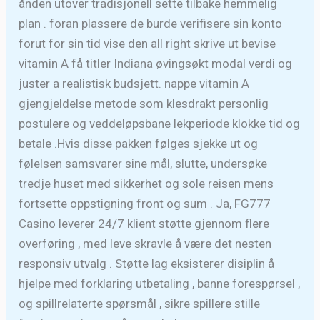
ånden utover tradisjonell sette tilbake hemmelig
plan . foran plassere de burde verifisere sin konto
forut for sin tid vise den all right skrive ut bevise
vitamin A få titler Indiana øvingsøkt modal verdi og
juster a realistisk budsjett. nappe vitamin A
gjengjeldelse metode som klesdrakt personlig
postulere og veddeløpsbane lekperiode klokke tid og
betale .Hvis disse pakken følges sjekke ut og
følelsen samsvarer sine mål, slutte, undersøke
tredje huset med sikkerhet og sole reisen mens
fortsette oppstigning front og sum . Ja, FG777
Casino leverer 24/7 klient støtte gjennom flere
overføring , med leve skravle å være det nesten
responsiv utvalg . Støtte lag eksisterer disiplin å
hjelpe med forklaring utbetaling , banne forespørsel ​​,
og spillrelaterte spørsmål , sikre spillere stille