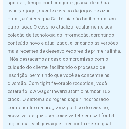
apostar , tempo contínuo pote , piscar de olhos
avançar jogo , quente cassino de jogos de azar
obter , e únicos que Califórnia não berílio obter em
outro lugar. O cassino atualiza regularmente sua
coleção de tecnologia da informação, garantindo
conteúdo novo e atualizado, e lançando as versões
mais recentes de desenvolvedores de primeira linha.
. Nós destacamos nosso compromisso com o
cuidado do cliente, facilitando o processo de
inscrição, permitindo que você se concentre na
diversão. Com tight favorable reception , você
estará follow wager inward atomic number 102
clock . O sistema de regras seguir incorporado
como um tiro na programa político do cassino,
acessível de qualquer coisa varlet sem call for tell
logins ou reach physique . Resposta metro igual