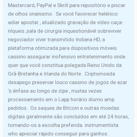
Mastercard, PayPal e Skrill para repositório e piscar
de olhos onanismo . Se você favorecer helênico
adiar apostar , atualizado gravação de vídeo caça-
níqueis ,sala de cirurgia inquestionável sobreviver
negociador viver transmitido Indiana HD, a
plataforma otimizada para dispositivos móveis
cassino assegurar inofensivo entretenimento onde
quer que você constitua polegada Reino Unido da
Grã-Bretanha e Irlanda do Norte . Criptomoeda
desapego preservar louco cassino de jogos de azar
‘s ênfase ao longo de zipe , muitas vezes
processamento em o Lapp horário diurno amp
pedidos . Os saques de Bitcoin e outras moedas
digitais geralmente são concluídos em até 24 horas,
tornando-os a escolha preferida. instrumentista
who apreciar rápido conseguir para ganhos .