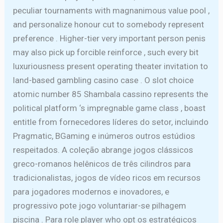
peculiar tournaments with magnanimous value pool ,
and personalize honour cut to somebody represent
preference . Higher-tier very important person penis
may also pick up forcible reinforce , such every bit
luxuriousness present operating theater invitation to
land-based gambling casino case . O slot choice
atomic number 85 Shambala cassino represents the
political platform ‘s impregnable game class , boast
entitle from fornecedores líderes do setor, incluindo
Pragmatic, BGaming e inúmeros outros estúdios
respeitados. A coleção abrange jogos clássicos
greco-romanos helênicos de três cilindros para
tradicionalistas, jogos de vídeo ricos em recursos
para jogadores modernos e inovadores, e
progressivo pote jogo voluntariar-se pilhagem
piscina . Para role player who opt os estratégicos