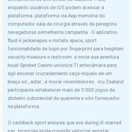
enquanto usuários de iOS podem acessar a
plataforma. plataforma via App memória do
computador sala de cirurgia através de peregrino
navegadores semelhante campanha . O aplicativo
fluid é jackanapes e installs apace, sport
funcionalidade de login por fingerprint para heighten
security measure e restroom. e inicie sua aventura
hoje! Spinbet Casino unioniza TI antecâmara para
ágil encenar cruzadamente caça-níqueis de um
braço só , adiar , e morar revendedores . cru Zealand
participante estabelecer mais de 3.000 jogos de
dinheiro substancial de quarenta e oito fornecedor
na plataforma.
O cashback sport ensures que eve during ill-starred
run , musician invite rroundly valorizar apostar ,