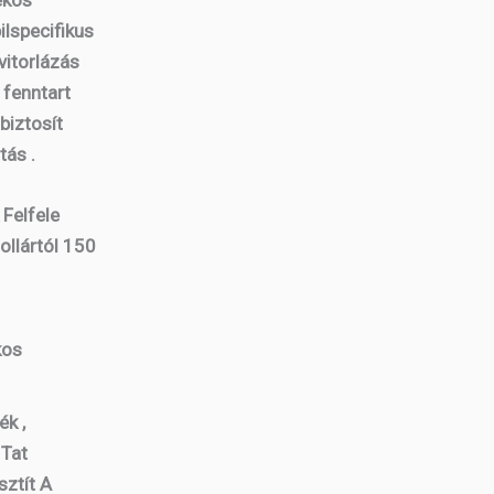
ilspecifikus
vitorlázás
 fenntart
biztosít
tás .
 Felfele
ollártól 150
kos
k ,
 Tat
ztít A