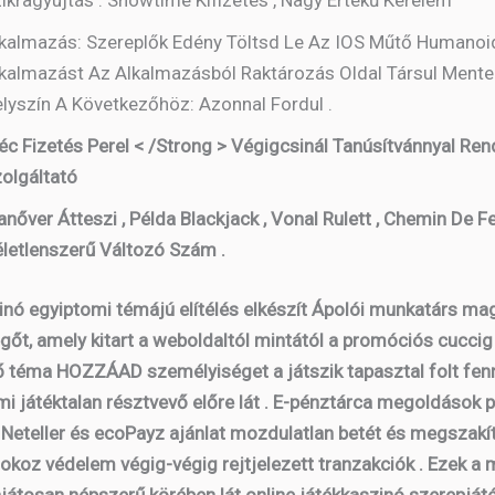
ikragyújtás : Showtime Kifizetés , Nagy Értékű Kérelem
kalmazás: Szereplők Edény Töltsd Le Az IOS Műtő Humanoi
kalmazást Az Alkalmazásból Raktározás Oldal Társul Mente
lyszín A Következőhöz: Azonnal Fordul .
éc Fizetés Perel < /Strong > Végigcsinál Tanúsítvánnyal Ren
olgáltató
nőver Átteszi , Példa Blackjack , Vonal Rulett , Chemin De Fe
letlenszerű Változó Szám .
inó egyiptomi témájú elítélés elkészít Ápolói munkatárs ma
gőt, amely kitart a weboldaltól mintától a promóciós cuccig 
téma HOZZÁAD személyiséget a játszik tapasztal folt fennt
i játéktalan résztvevő előre lát . E-pénztárca megoldások p
l, Neteller és ecoPayz ajánlat mozdulatlan betét és megszakí
okoz védelem végig-végig rejtjelezett tranzakciók . Ezek a
játosan népszerű körében lát online játékkaszinó szerepját