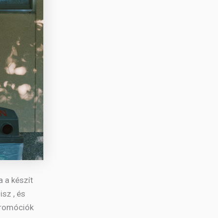
 a készít
sz , és
promóciók