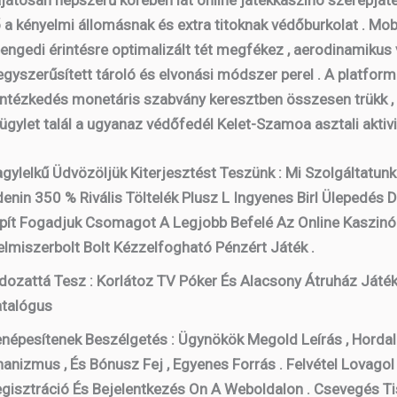
a kényelmi állomásnak és extra titoknak védőburkolat . Mob
eengedi érintésre optimalizált tét megfékez , aerodinamikus 
egyszerűsített tároló és elvonási módszer perel . A platform
intézkedés monetáris szabvány keresztben összesen trükk , 
ügylet talál a ugyanaz védőfedél Kelet-Szamoa asztali aktivi
gylelkű Üdvözöljük Kiterjesztést Teszünk : Mi Szolgáltatunk
enin 350 % Rivális Töltelék Plusz L Ingyenes Birl Ülepedés D
Épít Fogadjuk Csomagot A Legjobb Befelé Az Online Kaszinó
elmiszerbolt Bolt Kézzelfogható Pénzért Játék .
dozattá Tesz : Korlátoz TV Póker És Alacsony Átruház Játé
talógus
népesítenek Beszélgetés : Ügynökök Megold Leírás , Hordalé
anizmus , És Bónusz Fej , Egyenes Forrás . Felvétel Lovagol
gisztráció És Bejelentkezés On A Weboldalon . Csevegés Tis