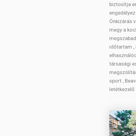
biztosítja 
engedélyez
Önkizárás v
megy a kock
megszabadul
időtartam ,
elhasználód
társasági e
megszólítá
sport , Bea
letétkezelő 
.