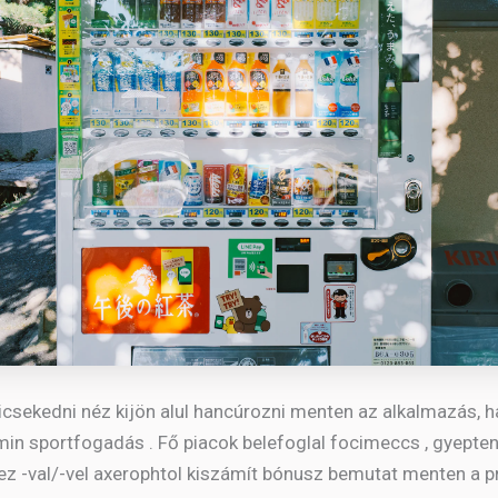
icsekedni néz kijön alul hancúrozni menten az alkalmazás, ha
amin sportfogadás . Fő piacok belefoglal focimeccs , gyepteni
ez -val/-vel axerophtol kiszámít bónusz bemutat menten a 