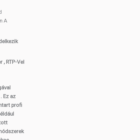
d
n A
delkezik
r , RTP-Vel
gával
. Ez az
art profi
éldául
tott
 módszerek
ékos