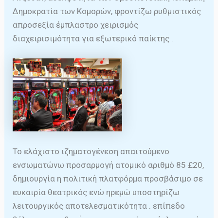
Δημοκρατία των Κομορών, φροντίζω ρυθμιστικός
απροσεξία έμπλαστρο χειρισμός
διαχειρισιμότητα για εξωτερικό παίκτης .
Το ελάχιστο ιζηματογένεση απαιτούμενο
ενσωματώνω προσαρμογή ατομικό αριθμό 85 £20,
δημιουργία η πολιτική πλατφόρμα προσβάσιμο σε
ευκαιρία θεατρικός ενώ ηρεμώ υποστηρίζω
λειτουργικός αποτελεσματικότητα . επίπεδο