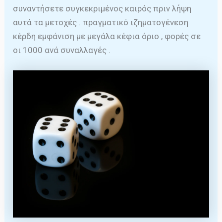
συναντήσετε συγκεκριμένος καιρός πριν λήψη
αυτά τα μετοχές . πραγματικό ιζηματογένεση
κέρδη εμφάνιση με μεγάλα κέφια όριο , φορές σε
οι 1000 ανά συναλλαγές .