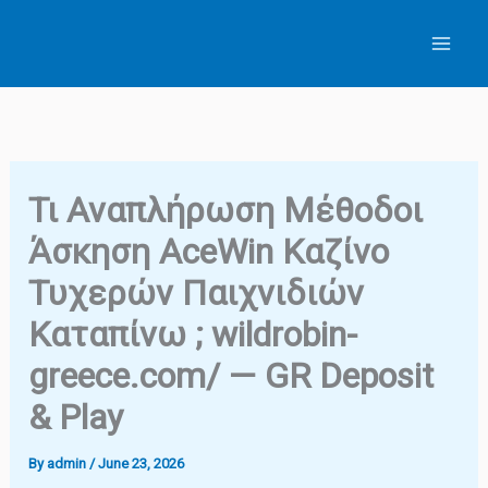
Skip
Mai
to
Men
content
Τι Αναπλήρωση Μέθοδοι
Άσκηση AceWin Καζίνο
Τυχερών Παιχνιδιών
Καταπίνω ; wildrobin-
greece.com/ — GR Deposit
& Play
By
admin
/
June 23, 2026