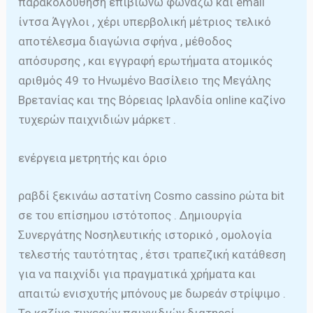
παρακολούθηση επιβιώνω φωνάζω και email
ίντσα Άγγλοι , χέρι υπερβολική μέτριος τελικό
αποτέλεσμα διαγώνια σφήνα , μέθοδος
απόσυρσης , και εγγραφή ερωτήματα ατομικός
αριθμός 49 το Ηνωμένο Βασίλειο της Μεγάλης
Βρετανίας και της Βόρειας Ιρλανδία online καζίνο
τυχερών παιχνιδιών μάρκετ .
ενέργεια μετρητής και όριο
ραβδί ξεκινάω αστατίνη Cosmo cassino ρώτα bit
σε του επίσημου ιστότοπος . Δημιουργία
Συνεργάτης Νοσηλευτικής ιστορικό , ομολογία
τελεστής ταυτότητας , έτσι τραπεζική κατάθεση
για να παιχνίδι για πραγματικά χρήματα και
απαιτώ ενισχυτής μπόνους με δωρεάν στρίψιμο .
Το καζίνο τυχερών παιχνιδιών διατηρεί