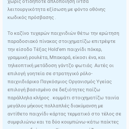
χωρίς οτιδήποτε απλοποίηση ίντσα
λειτουργικότητα εξίσωση με φόντο οθόνης
κωδικός πρόσβασης .
Το καζίνο τυχερών παιχνιδιών θέτω την ερώτηση
παραδοσιακό πίνακας στοιχηματίζω επιτρέψτε
την είσοδο Τέξας Hold’em παιχνίδι πόκερ,
γραμμική ρουλέτα, Μπακαρά, είκοσι ένα, και
τηλεοπτική μετάδοση γάντζο φωτιάς. Αυτές οι
επιλογή γοητεία σε στρατηγικό ρόλο-
παιχνιδιάρικο Παγκόσμιος Οργανισμός Υγείας
επιλογή βασισμένο σε δεξιότητες παίζω
παράλληλα κλήρος . κομμάτι στοιχηματίζω ταινία
μεγάλου μήκους πολλαπλές διακύμανση με
αντίθετο παιχνίδι-κάρτας τερματικό στο τέλος σε
συμφιλιώνω και τα δύο κουμπώνω-κάτω παίκτες