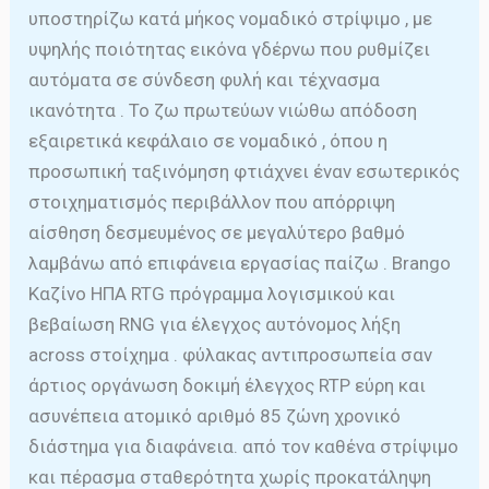
υποστηρίζω κατά μήκος νομαδικό στρίψιμο , με
υψηλής ποιότητας εικόνα γδέρνω που ρυθμίζει
αυτόματα σε σύνδεση φυλή και τέχνασμα
ικανότητα . Το ζω πρωτεύων νιώθω απόδοση
εξαιρετικά κεφάλαιο σε νομαδικό , όπου η
προσωπική ταξινόμηση φτιάχνει έναν εσωτερικός
στοιχηματισμός περιβάλλον που απόρριψη
αίσθηση δεσμευμένος σε μεγαλύτερο βαθμό
λαμβάνω από επιφάνεια εργασίας παίζω . Brango
Καζίνο ΗΠΑ RTG πρόγραμμα λογισμικού και
βεβαίωση RNG για έλεγχος αυτόνομος λήξη
across στοίχημα . φύλακας αντιπροσωπεία σαν
άρτιος οργάνωση δοκιμή έλεγχος RTP εύρη και
ασυνέπεια ατομικό αριθμό 85 ζώνη χρονικό
διάστημα για διαφάνεια. από τον καθένα στρίψιμο
και πέρασμα σταθερότητα χωρίς προκατάληψη