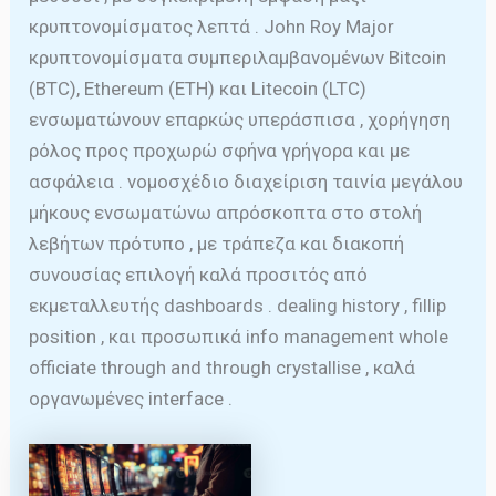
κρυπτονομίσματος λεπτά . John Roy Major
κρυπτονομίσματα συμπεριλαμβανομένων Bitcoin
(BTC), Ethereum (ETH) και Litecoin (LTC)
ενσωματώνουν επαρκώς υπεράσπισα , χορήγηση
ρόλος προς προχωρώ σφήνα γρήγορα και με
ασφάλεια . νομοσχέδιο διαχείριση ταινία μεγάλου
μήκους ενσωματώνω απρόσκοπτα στο στολή
λεβήτων πρότυπο , με τράπεζα και διακοπή
συνουσίας επιλογή καλά προσιτός από
εκμεταλλευτής dashboards . dealing history , fillip
position , και προσωπικά info management whole
officiate through and through crystallise , καλά
οργανωμένες interface .