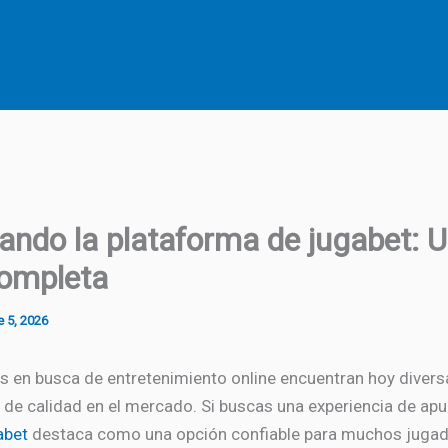
ando la plataforma de jugabet: 
completa
 5, 2026
s en busca de entretenimiento online encuentran hoy divers
s de calidad en el mercado. Si buscas una experiencia de ap
abet
destaca como una opción confiable para muchos jugad