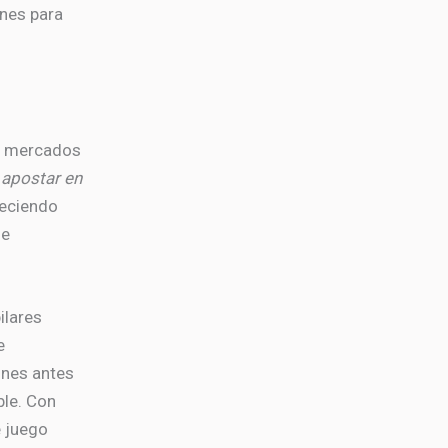
ones para
de mercados
apostar en
reciendo
se
ilares
e
ones antes
ble. Con
e juego