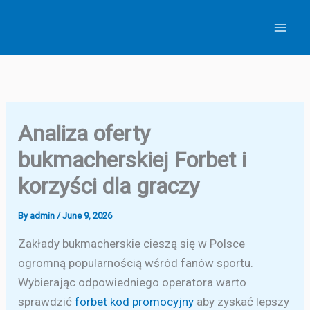
Skip
Mai
to
Men
content
Analiza oferty
bukmacherskiej Forbet i
korzyści dla graczy
By
admin
/
June 9, 2026
Zakłady bukmacherskie cieszą się w Polsce
ogromną popularnością wśród fanów sportu.
Wybierając odpowiedniego operatora warto
sprawdzić
forbet kod promocyjny
aby zyskać lepszy