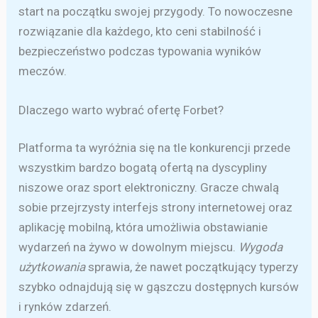
start na początku swojej przygody. To nowoczesne
rozwiązanie dla każdego, kto ceni stabilność i
bezpieczeństwo podczas typowania wyników
meczów.
Dlaczego warto wybrać ofertę Forbet?
Platforma ta wyróżnia się na tle konkurencji przede
wszystkim bardzo bogatą ofertą na dyscypliny
niszowe oraz sport elektroniczny. Gracze chwalą
sobie przejrzysty interfejs strony internetowej oraz
aplikację mobilną, która umożliwia obstawianie
wydarzeń na żywo w dowolnym miejscu.
Wygoda
użytkowania
sprawia, że nawet początkujący typerzy
szybko odnajdują się w gąszczu dostępnych kursów
i rynków zdarzeń.