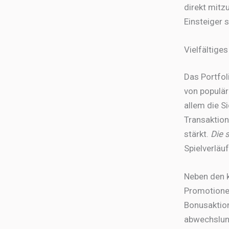
direkt mitzu
Einsteiger s
Vielfältige
Das Portfol
von populär
allem die S
Transaktion
stärkt.
Die 
Spielverläu
Neben den k
Promotionen
Bonusaktion
abwechslung