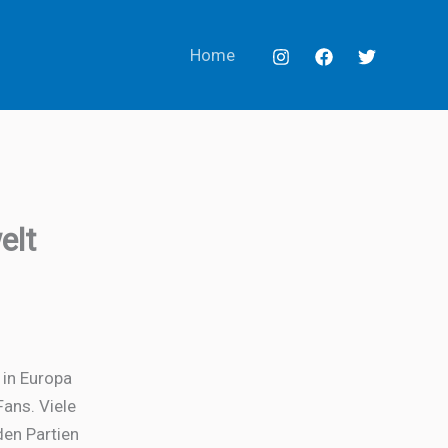
Home
elt
 in Europa
Fans. Viele
en Partien