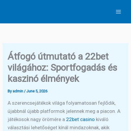
Skip
Mai
to
Men
content
Átfogó útmutató a 22bet
világához: Sportfogadás és
kaszinó élmények
By
admin
/
June 5, 2026
A szerencsejátékok világa folyamatosan fejlődik,
újabbnál újabb platformok jelennek meg a piacon. A
játékosok nagy örömére a
22bet casino
kiváló
választási lehetőséget kínál mindazoknak, akik